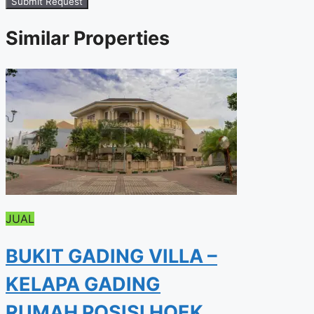
Submit Request
Similar Properties
JUAL
BUKIT GADING VILLA –
KELAPA GADING
RUMAH POSISI HOEK