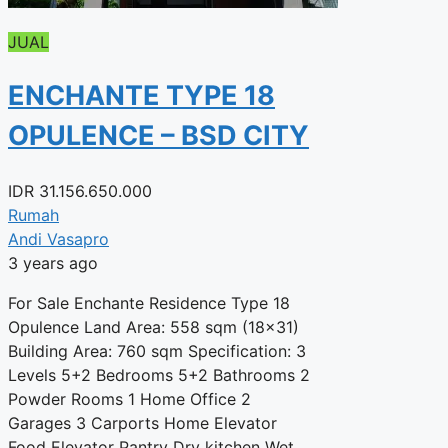
JUAL
ENCHANTE TYPE 18
OPULENCE – BSD CITY
IDR
31.156.650.000
Rumah
Andi Vasapro
3 years ago
For Sale Enchante Residence Type 18
Opulence Land Area: 558 sqm (18×31)
Building Area: 760 sqm Specification: 3
Levels 5+2 Bedrooms 5+2 Bathrooms 2
Powder Rooms 1 Home Office 2
Garages 3 Carports Home Elevator
Food Elevator Pantry Dry kitchen Wet