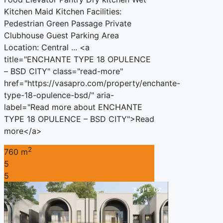
Kitchen Maid Kitchen Facilities:
Pedestrian Green Passage Private
Clubhouse Guest Parking Area
Location: Central ... <a
title="ENCHANTE TYPE 18 OPULENCE
– BSD CITY" class="read-more"
href="https://vasapro.com/property/enchante-
type-18-opulence-bsd/" aria-
label="Read more about ENCHANTE
TYPE 18 OPULENCE – BSD CITY">Read
more</a>
2
760 m
5
5