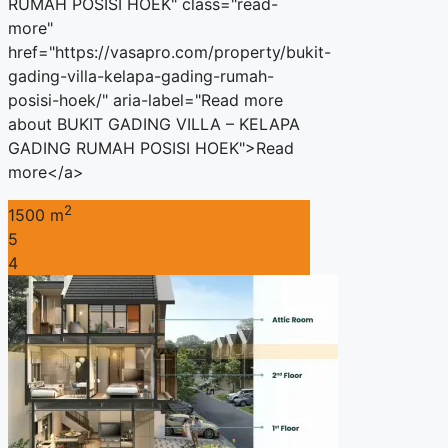
RUMAH POSISI HOEK" class="read-
more"
href="https://vasapro.com/property/bukit-
gading-villa-kelapa-gading-rumah-
posisi-hoek/" aria-label="Read more
about BUKIT GADING VILLA – KELAPA
GADING RUMAH POSISI HOEK">Read
more</a>
2
1500 m
5
4