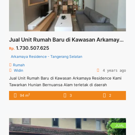
Jual Unit Rumah Baru di Kawasan Arkamaya Residence
1.730.507.625
Rp.
Arkamaya Residence - Tangerang Selatan
Rumah
Widin
4 years ago
Jual Unit Rumah Baru di Kawasan Arkamaya Residence Kami
Tawarkan Hunian Bernuansa Alam terletak di daerah
Tangerang Selatan dan Mengutamakan kenyamanan hidup
2
94 m
3
2
dengan menghadirkan suasana alam hanya selangkah dari
rumah anda dan keluarga. Smart Home dan Home Sweet
Home kami tawarkan di hunian baru Arkamaya Residence.
Tersedia Unit Lain untuk Dijual
JUAL