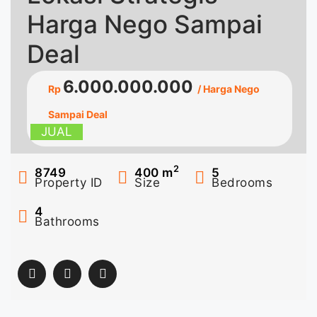
Harga Nego Sampai
Deal
6.000.000.000
Rp
/ Harga Nego
Sampai Deal
JUAL
2
8749
400
m
5
Property ID
Size
Bedrooms
4
Bathrooms