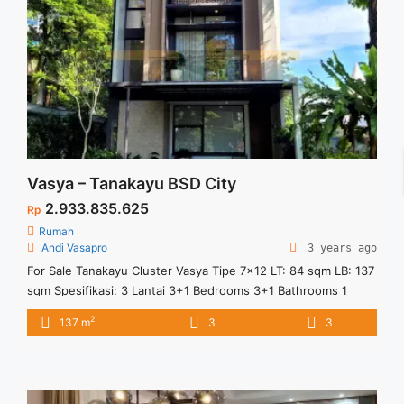
Vasya – Tanakayu BSD City
2.933.835.625
Rp
Rumah
Andi Vasapro
3 years ago
For Sale Tanakayu Cluster Vasya Tipe 7×12 LT: 84 sqm LB: 137
sqm Spesifikasi: 3 Lantai 3+1 Bedrooms 3+1 Bathrooms 1
Multipurpose Room 2 Carport Rooftop Area Fully furnished /
2
137 m
3
3
Semi furnished + Voucher untuk Elektronik Samsung Fasilitas:
Public WiFi Jogging Track Clubhouse bintang 5 Lokasi: Area
yang sedang berkembang di West BSD City 5 ... <a
title="Vasya – Tanakayu BSD City" class="read-more"