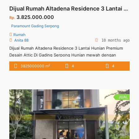
Dijual Rumah Altadena Residence 3 Lantai Hunian Premium Desain Attic Di Gading Serpong
3.825.000.000
Rp.
Paramount Gading Serpong
Rumah
Anita 88
10 months ago
Dijual Rumah Altadena Residence 3 Lantai Hunian Premium
Desain Attic Di Gading Serpong Hunian mewah dengan
desain arsitektur European Classic dan memiliki lokasi
2
3825000000 m
4
4
strategis di area CBD Gading Serpong. Spesifikasi : Luas
Tanah :128 sqm Luas Bangunan : 181 sqm Floor : 3 Lantai
Bedroom : 4 Bathroom : 4 Untuk informasi silah hubungi
marketing ... <a title="Dijual Rumah Altadena Residence 3
Lantai Hunian Premium Desain Attic Di Gading Serpong"
JUAL
class="read-more" href="https://vasapro.com/property/dijual-
rumah-altadena-residence-3-lantai-hunian-premium-desain-
attic-di-gading-serpong/" aria-label="Read more about Dijual
Rumah Altadena Residence 3 Lantai Hunian Premium Desain
Attic Di Gading Serpong">Read more</a>