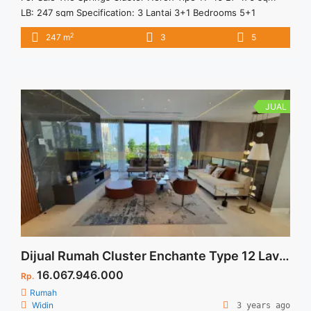
LB: 247 sqm Specification: 3 Lantai 3+1 Bedrooms 5+1
Bathrooms 1 Garasi 2 Carport Fasilitas: Clubhouse Lokasi: Di
2
247 m
3
5
antara Gading Serpong dan BSD City 10 Menit ke Golf Course
10 Menit ke Prasetiya Mulya 10 Menit ke Rumah Sakit
(Bethsaida Hospital & St. Carolus ... <a title="Heron Tipe
11×16 – The Springs Gading Serpong" class="read-more"
href="https://vasapro.com/property/heron-tipe-11x16-the-
JUAL
springs-gading-serpong/" aria-label="Read more about Heron
Tipe 11×16 – The Springs Gading Serpong">Read more</a>
Dijual Rumah Cluster Enchante Type 12 Lavish at BSD City
16.067.946.000
Rp.
Rumah
Widin
3 years ago