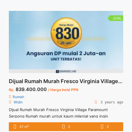
dapatkan dengan berbagai penawaran potongan pembayaran
dan full furnished dan banyak ... <a title="Dijual Rumah
Suasana Resort Tanakayu Vasya BSD" class="read-more"
JUAL
href="https://vasapro.com/property/dijual-rumah-suasana-
resort-tanakayu-vasya-bsd/" aria-label="Read more about
Dijual Rumah Suasana Resort Tanakayu Vasya BSD">Read
more</a>
Dijual Rumah Murah Fresco Virginia Village Paramount Serpong
839.400.000
Rp.
/ Harga Incld PPN
Rumah
Widin
3 years ago
Dijual Rumah Murah Fresco Virginia Village Paramount
Serpong Rumah murah untuk kaum milenial yang ingin
memiliki rumah sendiri, harga rumah yang terjangkau dan
2
41 m
2
2
sudah dengan konsep smart home dan smart living. Untuk