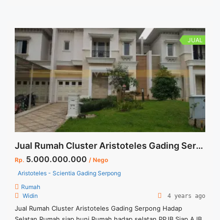
kunjungan show unit dapat menghubungi Marketing kami.
JUAL
Jual Rumah Cluster Aristoteles Gading Serpong Hadap Selatan
5.000.000.000
Rp.
/ Nego
Aristoteles - Scientia Gading Serpong
Rumah
Widin
4 years ago
Jual Rumah Cluster Aristoteles Gading Serpong Hadap
Selatan Rumah siap huni Rumah hadap selatan PPJB Siap AJB