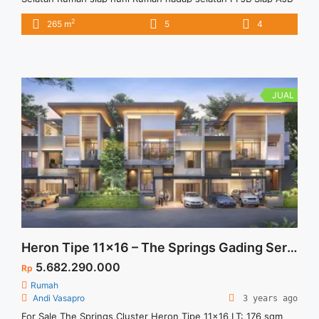
Harga Negotiable
2
265 m
5
4
JUAL
Heron Tipe 11×16 – The Springs Gading Serpong
5.682.290.000
Rp
Rumah
Andi Vasapro
3 years ago
For Sale The Springs Cluster Heron Tipe 11×16 LT: 176 sqm