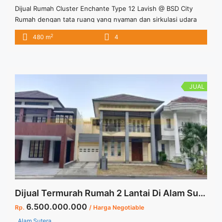
Dijual Rumah Cluster Enchante Type 12 Lavish @ BSD City
Rumah dengan tata ruang yang nyaman dan sirkulasi udara
dan pencahayaan maksimal untuk kenyamanan dan
2
480 m
4
peghuninya. Cluster Echante ini terletak di lokasi yang sangat
strategis dekat dengan sekolah, perkantoran, dan arena
hiburan, dan mal. Untuk informasi lebih lanjut dapat
menghubungi Marketing Cluster Enchante type 12 ... <a
title="Dijual Rumah Cluster Enchante Type 12 Lavish at BSD
JUAL
City" class="read-more"
href="https://vasapro.com/property/dijual-rumah-cluster-
enchante-type-12-lavish-bsd-city/" aria-label="Read more
about Dijual Rumah Cluster Enchante Type 12 Lavish at BSD
City">Read more</a>
Dijual Termurah Rumah 2 Lantai Di Alam Sutera Cluster Sutera Palma Lokasi Sangat Strategis
6.500.000.000
Rp.
/ Harga Negotiable
Alam Sutera