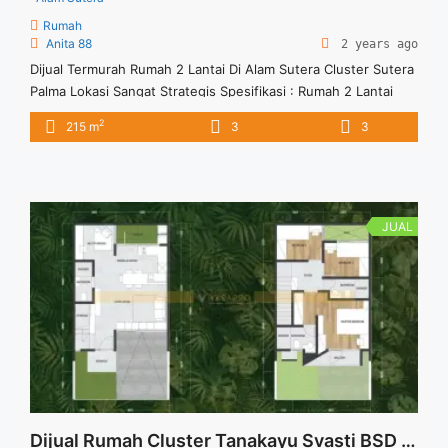
Rumah
Anita 88
2 years ago
Dijual Termurah Rumah 2 Lantai Di Alam Sutera Cluster Sutera
Palma Lokasi Sangat Strategis Spesifikasi : Rumah 2 Lantai
Cluster Sutera Palma Luas Tanah : 300 sqm Luas Bangunan :
2
215 m
3
3
215 sqm Bedroom : 3 Bathroom : 3 Harga Jual 6.5 M Harga
Negotiable Anita 88 081222556185 Vasapro Realty
JUAL
Dijual Rumah Cluster Tanakayu Svasti BSD City