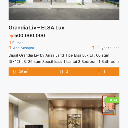
Grandia Liv – ELSA Lux
500.000.000
Rp
Rumah
Andi Vasapro
3 years ago
Dijual Grandia Liv by Ansa Land Tipe Elsa Lux LT. 60 sqm
(5×12) LB. 36 sqm Spesifikasi: 1 Lantai 3 Bedroom 1 Bathroom
1 Carport Fasilitas: Clubhouse & Swimming Pool Sports Area
2
36 m
3
1
Commercial Area Lokasi: 5 Menit ke Stasiun Parung Panjang
20 Menit ke BSD City Future Exit Tol Serbaraja
JUAL