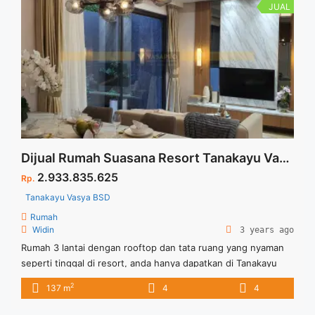
href="https://vasapro.com/property/vasya-tanakayu-bsd-
JUAL
city/" aria-label="Read more about Vasya – Tanakayu BSD
City">Read more</a>
Dijual Rumah Suasana Resort Tanakayu Vasya BSD
2.933.835.625
Rp.
Tanakayu Vasya BSD
Rumah
Widin
3 years ago
Rumah 3 lantai dengan rooftop dan tata ruang yang nyaman
seperti tinggal di resort, anda hanya dapatkan di Tanakayu
Vasya BSD. Lokasi Tanakayu Vasya ada di kawasan bsd dan
2
137 m
4
4
disekelilingnya terdapat arena hiburan, sekolah, mall, dan
masih banyak fasilitas lainnya. Promo launching ini anda