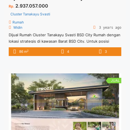
2.937.057.000
Rp.
Cluster Tanakayu Svasti
Rumah
Widin
3 years ago
Dijual Rumah Cluster Tanakayu Svasti BSD City Rumah dengan
lokasi strategis di kawasan Barat BSD City. Untuk posisi
cluster Svasti ini paling depan di kawasan Tanakayu, sehingga
2
86 m
4
3
tidak berbatasan dengan kampung. Rumah sangat nyaman
dan fasilitas terlengkap yang ditawarkan membuat
penghuninya nyaman tinggal dan beraktivitas. Untuk info
lebih lanjut dapat menghubungi Marketing Cluster Tanakayu
Svasti ... <a title="Dijual Rumah Cluster Tanakayu Svasti BSD
JUAL
City" class="read-more"
href="https://vasapro.com/property/dijual-rumah-cluster-
tanakayu-svasti-bsd-city/" aria-label="Read more about Dijual
Rumah Cluster Tanakayu Svasti BSD City">Read more</a>