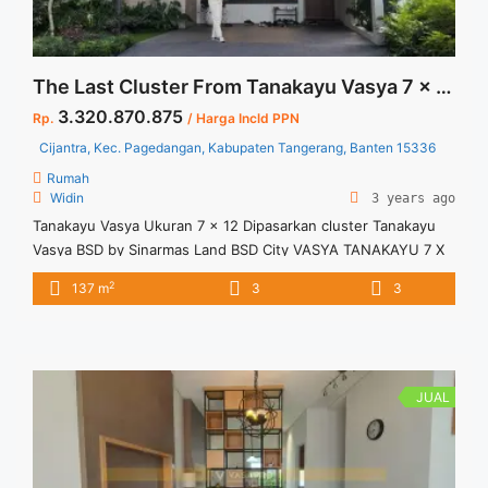
The Last Cluster From Tanakayu Vasya 7 x 12 Full Furnished at BSD City
3.320.870.875
Rp.
/ Harga Incld PPN
Cijantra, Kec. Pagedangan, Kabupaten Tangerang, Banten 15336
Rumah
Widin
3 years ago
Tanakayu Vasya Ukuran 7 x 12 Dipasarkan cluster Tanakayu
Vasya BSD by Sinarmas Land BSD City VASYA TANAKAYU 7 X
12 BSD Indent 24 bln Lokasi : West BSD City Di jalan raya
2
137 m
3
3
utama ROW 50 (tepi jalan langsung) Dekat Q BIG BSD CITY
Dekat sekolah IPEKA BSD Dekat ICE BSD CITY Dekat AEON
Mall ... <a title="The Last Cluster From Tanakayu Vasya 7 x 12
Full Furnished at BSD City" class="read-more"
href="https://vasapro.com/property/the-last-cluster-from-
JUAL
tanakayu-vasya-7-x-12-full-furnished-at-bsd-city/" aria-
label="Read more about The Last Cluster From Tanakayu
Vasya 7 x 12 Full Furnished at BSD City">Read more</a>