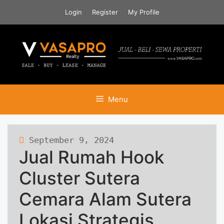
Skip
Login
Register
My Profile
to
content
Menu
September 9, 2024
448 views
Jual Rumah Hook
Cluster Sutera
Cemara Alam Sutera
Lokasi Strategis