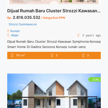
Dijual Rumah Baru Cluster Strozzi Kawasan Symphonia Konsep Smart Home Di Gading Serpong
2.816.035.532
Rp.
/ Harga Excl PPN
Strozzi Summarecon
Rumah
Widin
3 years ago
Dijual Rumah Baru Cluster Strozzi Kawasan Symphonia Konsep
Smart Home Di Gading Serpong Konsep rumah yang
ditawarkan dengan smart home dan healty living, kawasan
2
161 m
3
3
Symphonia Cluster Strozzi, dan fasilitas lengkap disekeliling
kawasan cluster Strozzi ini. Bila berminat mari kunjungi rumah
contoh dan segera hubungi marketing kami. StocK Terbatas
JUAL