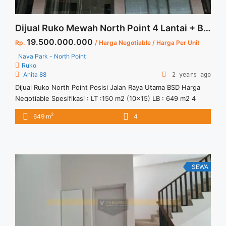
Dijual Ruko Mewah North Point 4 Lantai + Basement Posisi Jalan Raya Utama BSD Incld Lift Harga Negotiable
19.500.000.000
Rp.
/ Harga Negotiable / Harga Per Unit
Nava Park - North Point
Ruko
Anita 88
2 years ago
Dijual Ruko North Point Posisi Jalan Raya Utama BSD Harga
Negotiable Spesifikasi : LT :150 m2 (10×15) LB : 649 m2 4
lantai + 1 basement Listrik 13200 watt Lift kapasitas 6 org
2
649 m
4
Kapasitas parkir private ruko utk 6 mobil Posisi Jalan utama
raya BSD Harga per unit Rp 19.5M nego Ada 2 Unit Ruko ... <a
title="Dijual Ruko Mewah North Point 4 Lantai + Basement
Posisi Jalan Raya Utama BSD Incld Lift Harga Negotiable"
class="read-more" href="https://vasapro.com/property/dijual-
SEWA
ruko-mewah-north-point-4-lantai-basement-posisi-jalan-
raya-utama-bsd-incld-lift-harga-negotiable/" aria-label="Read
more about Dijual Ruko Mewah North Point 4 Lantai +
Basement Posisi Jalan Raya Utama BSD Incld Lift Harga
Negotiable">Read more</a>