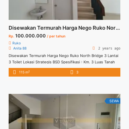
Disewakan Termurah Harga Nego Ruko North Bridge 3 Lantai 3 Toilet Lokasi Strategis BSD
100.000.000
Rp.
/ per tahun
Ruko
Anita 88
2 years ago
Disewakan Termurah Harga Nego Ruko North Bridge 3 Lantai
3 Toilet Lokasi Strategis BSD Spesifikasi : Km. 3 Luas Tanah
36 m2 Luas Bangunan 115 m2 Siap bisa untuk langsung usaha
2
115 m
3
,atau untuk kantor Sewa 100 jt/thn (Nego Sampai Deal)
Tersedia Unit lain untuk disewa/ dijual
SEWA