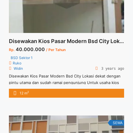
Disewakan Kios Pasar Modern Bsd City Lokasi Dekat Pintu Utama
40.000.000
Rp.
/ Per Tahun
BSD Sektor 1
Ruko
Widin
3 years ago
Disewakan Kios Pasar Modern Bsd City Lokasi dekat dengan
pintu utama dan sudah ramai pengunjung Untuk usaha kios
makanan, kue, toko obat, cafe ataupun resto Unit terbatas
2
12 m
Silahkan hubungi kami untuk info lebih lanjut
SEWA