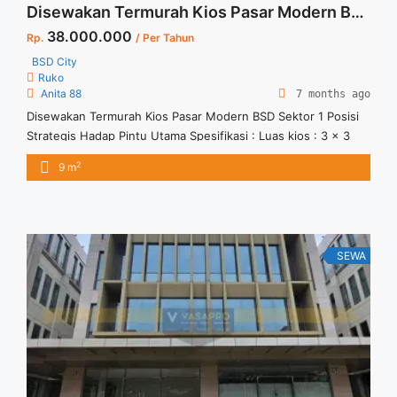
Disewakan Termurah Kios Pasar Modern BSD Sektor 1 Posisi Strategis Hadap Pintu Utama
38.000.000
Rp.
/ Per Tahun
BSD City
Ruko
Anita 88
7 months ago
Disewakan Termurah Kios Pasar Modern BSD Sektor 1 Posisi
Strategis Hadap Pintu Utama Spesifikasi : Luas kios : 3 x 3
Lampu : 4 titik Kondisi : Lantai Full Keramik dan Tembok Di Cat
2
9 m
Rapi Harga Sewa : 38 jt per tahun (Harga sewa belum
termasuk IPL dan PLN)
SEWA