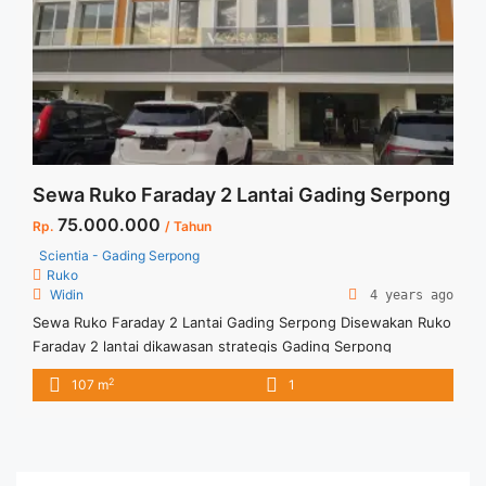
Sewa Ruko Faraday 2 Lantai Gading Serpong
75.000.000
Rp.
/ Tahun
Scientia - Gading Serpong
Ruko
Widin
4 years ago
Sewa Ruko Faraday 2 Lantai Gading Serpong Disewakan Ruko
Faraday 2 lantai dikawasan strategis Gading Serpong
Condition Kosong Negotiable Price Terima Titip Sewa/Jual
2
107 m
1
Properti Anda