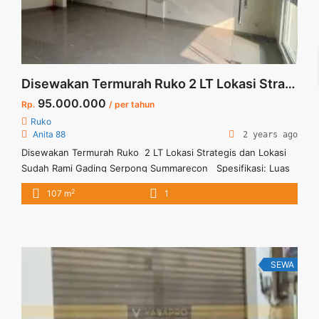
Disewakan Termurah Ruko 2 LT Lokasi Strategis dan Lokasi Sudah Ramai Gading Serpong Summarecon
95.000.000
Rp.
/ per tahun
Ruko
Anita 88
2 years ago
Disewakan Termurah Ruko 2 LT Lokasi Strategis dan Lokasi
Sudah Rami Gading Serpong Summarecon Spesifikasi: Luas
Tanah : 80 m2 Luas Bangunan : 107 m2 K. Mandi : 1 Harga
2
107 m
1
Sewa 105 jt/ per thn Harga nego sampai deal Anita 88
Vasapro Realty
SEWA