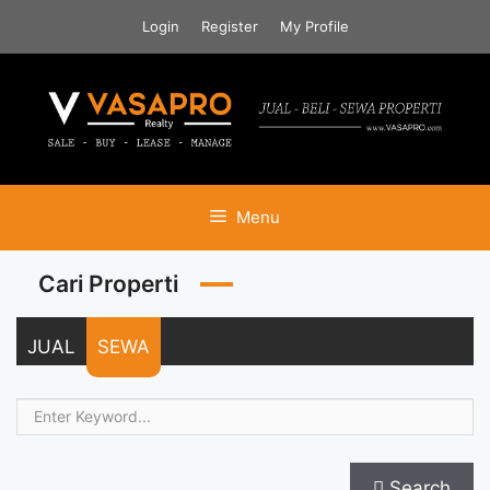
Skip
Login
Register
My Profile
to
content
Menu
Cari Properti
JUAL
SEWA
Search