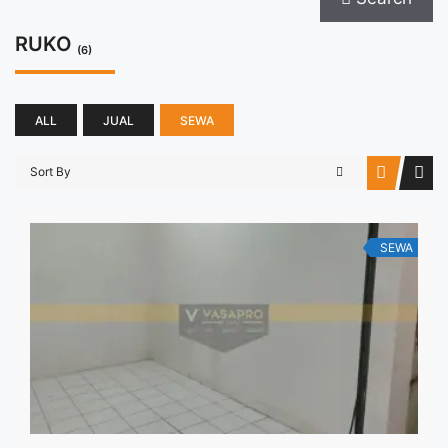
RUKO
(6)
ALL
JUAL
SEWA
Sort By
SEWA