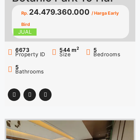
24.479.360.000
Rp.
/ Harga Early
Bird
JUAL
2
6673
544
m
5
Property ID
Size
Bedrooms
5
Bathrooms