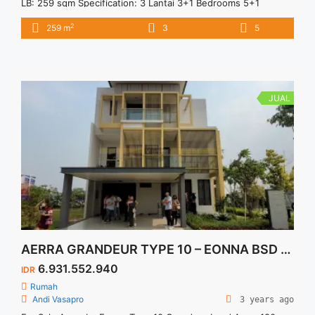
LB: 259 sqm Specification: 3 Lantai 3+1 Bedrooms 5+1
Bathrooms 1 Garasi 2 Carport Fasilitas: Clubhouse Lokasi: Di
2
259 m
3
5
antara Gading Serpong dan BSD City 10 Menit ke Golf Course
10 Menit ke Prasetiya Mulya 10 Menit ke Rumah Sakit
(Bethsaida Hospital & St. Carolus ... <a title="Heron Tipe
11×19 – The Springs Gading Serpong" class="read-more"
href="https://vasapro.com/property/heron-tipe-11x19-the-
JUAL
springs-gading-serpong/" aria-label="Read more about Heron
Tipe 11×19 – The Springs Gading Serpong">Read more</a>
AERRA GRANDEUR TYPE 10 – EONNA BSD CITY
6.931.552.940
IDR
Rumah
Andi Vasapro
3 years ago