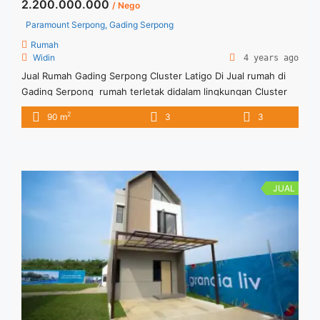
2.200.000.000
/ Nego
Paramount Serpong, Gading Serpong
Rumah
Widin
4 years ago
Jual Rumah Gading Serpong Cluster Latigo Di Jual rumah di
Gading Serpong rumah terletak didalam lingkungan Cluster
Latigo. kondisi rumah siap di huni. Harga Negotiable
2
90 m
3
3
JUAL