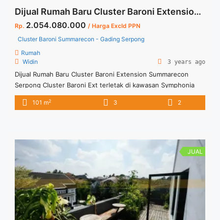
Dijual Rumah Baru Cluster Baroni Extension Summarecon Serpong
2.054.080.000
Rp.
/ Harga Excld PPN
Cluster Baroni Summarecon - Gading Serpong
Rumah
Widin
3 years ago
Dijual Rumah Baru Cluster Baroni Extension Summarecon
Serpong Cluster Baroni Ext terletak di kawasan Symphonia
Gading Serpong. Rumah dengan tata ruang yang yang
2
101 m
3
2
maksimal sehingga ideal untuk para penghuninya dan
memberikan fungsi ruang flexible untuk mendukung aktivitas
penghuninya.
JUAL