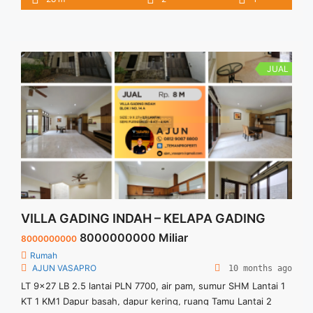
Menit ke Stasiun Cisauk 10 Menit ke Akses Tol menuju
Jakarta 10 Menit ke Atma Jaya & Prasetiya Mulya 10 Menit ke
Pasar Modern ... <a title="CHARDON – CLUSTER DIANDRE
CITRA GARDEN SERPONG" class="read-more"
href="https://vasapro.com/property/chardon-cluster-diandre-
JUAL
citra-garden-serpong/" aria-label="Read more about
CHARDON – CLUSTER DIANDRE CITRA GARDEN
SERPONG">Read more</a>
VILLA GADING INDAH – KELAPA GADING
8000000000 Miliar
8000000000
Rumah
AJUN VASAPRO
10 months ago
LT 9×27 LB 2.5 lantai PLN 7700, air pam, sumur SHM Lantai 1
KT 1 KM1 Dapur basah, dapur kering, ruang Tamu Lantai 2