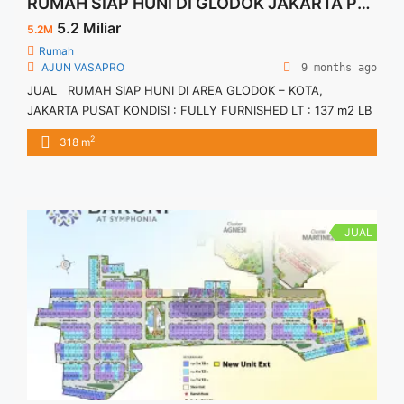
RUMAH SIAP HUNI DI GLODOK JAKARTA PUSAT
5.2 Miliar
5.2M
Rumah
AJUN VASAPRO
9 months ago
JUAL RUMAH SIAP HUNI DI AREA GLODOK – KOTA,
JAKARTA PUSAT KONDISI : FULLY FURNISHED LT : 137 m2 LB
: 318 m2 Sertifikat : SHM Kamar Utama : 1 Kamar Anak : 2
2
318 m
Kamar Tamu : 1 Kamar Mandi : 4 Kamar Pembantu : 1 Powder
Room : 1 Gudang : 1 ... <a title="RUMAH SIAP HUNI DI
GLODOK JAKARTA PUSAT" class="read-more"
href="https://vasapro.com/property/rumah-siap-huni-di-
glodok-jakarta-pusat/" aria-label="Read more about RUMAH
JUAL
SIAP HUNI DI GLODOK JAKARTA PUSAT">Read more</a>