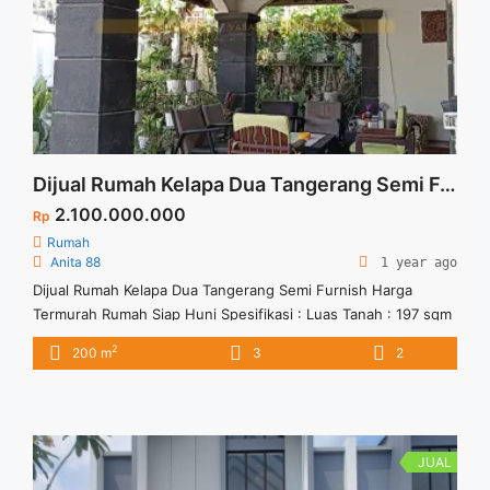
Dijual Rumah Kelapa Dua Tangerang Semi Furnish Harga Termurah Rumah Siap Huni
2.100.000.000
Rp
Rumah
Anita 88
1 year ago
Dijual Rumah Kelapa Dua Tangerang Semi Furnish Harga
Termurah Rumah Siap Huni Spesifikasi : Luas Tanah : 197 sqm
Luas Bangunan : 200 sqm Bedroom : 3+1 Bathroon : 2 Carport
2
200 m
3
2
: 2 Listrik : 4400 W Harga Jual : 1.9 M
JUAL