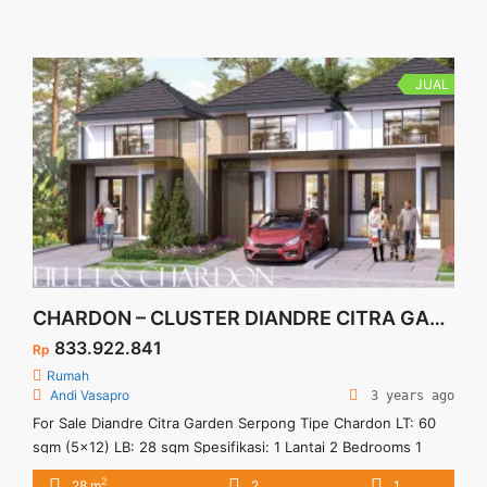
berbagai fasilitas umum lainnya. Untuk informasi silahkan
hubungi Marketing kami.
JUAL
CHARDON – CLUSTER DIANDRE CITRA GARDEN SERPONG
833.922.841
Rp
Rumah
Andi Vasapro
3 years ago
For Sale Diandre Citra Garden Serpong Tipe Chardon LT: 60
sqm (5×12) LB: 28 sqm Spesifikasi: 1 Lantai 2 Bedrooms 1
Bathrooms 1 Carport Fasilitas: Lake Park Family Club Lokasi: 4
2
28 m
2
1