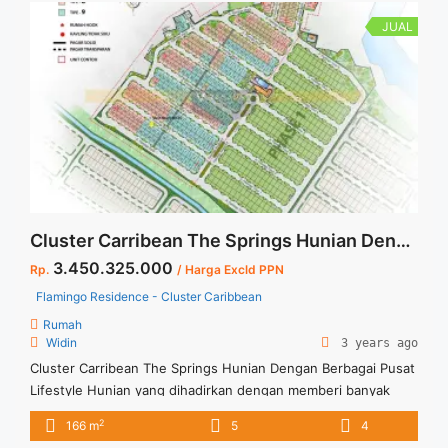
Gardenia type L8 dI Paramount Petals" class="read-more"
href="https://vasapro.com/property/rumah-gardenia-type-l8-
JUAL
di-paramount-petals-2/" aria-label="Read more about Rumah
Gardenia type L8 dI Paramount Petals">Read more</a>
Cluster Carribean The Springs Hunian Dengan Berbagai Pusat Lifestyle
3.450.325.000
Rp.
/ Harga Excld PPN
Flamingo Residence - Cluster Caribbean
Rumah
Widin
3 years ago
Cluster Carribean The Springs Hunian Dengan Berbagai Pusat
Lifestyle Hunian yang dihadirkan dengan memberi banyak
kemudahan dan akses yang sentral untuk ke berbagai fasilitas
2
166 m
5
4
umum. Kawasan ini telah ramai dengan mall, rumah sakit, dan