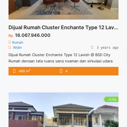
Dijual Rumah Cluster Enchante Type 12 Lavish at BSD City
16.067.946.000
Rp.
Rumah
Widin
3 years ago
Dijual Rumah Cluster Enchante Type 12 Lavish @ BSD City
Rumah dengan tata ruang yang nyaman dan sirkulasi udara
dan pencahayaan maksimal untuk kenyamanan dan
2
480 m
4
peghuninya. Cluster Echante ini terletak di lokasi yang sangat
strategis dekat dengan sekolah, perkantoran, dan arena
hiburan, dan mal. Untuk informasi lebih lanjut dapat
menghubungi Marketing Cluster Enchante type 12 ... <a
title="Dijual Rumah Cluster Enchante Type 12 Lavish at BSD
JUAL
City" class="read-more"
href="https://vasapro.com/property/dijual-rumah-cluster-
enchante-type-12-lavish-bsd-city/" aria-label="Read more
about Dijual Rumah Cluster Enchante Type 12 Lavish at BSD