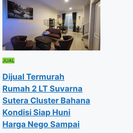
JUAL
Dijual Termurah
Rumah 2 LT Suvarna
Sutera Cluster Bahana
Kondisi Siap Huni
Harga Nego Sampai