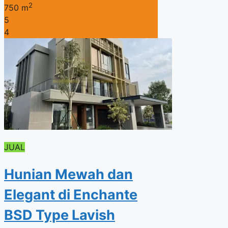
2
750 m
5
4
JUAL
Hunian Mewah dan
Elegant di Enchante
BSD Type Lavish