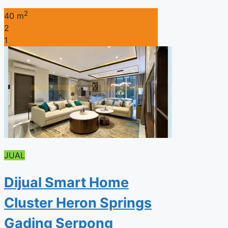
2
40 m
2
1
JUAL
Dijual Smart Home
Cluster Heron Springs
Gading Serpong