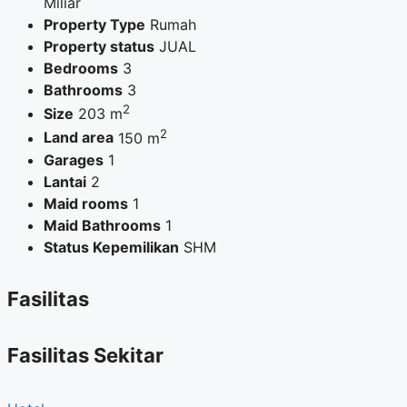
Miliar
Property Type
Rumah
Property status
JUAL
Bedrooms
3
Bathrooms
3
2
Size
203 m
2
Land area
150 m
Garages
1
Lantai
2
Maid rooms
1
Maid Bathrooms
1
Status Kepemilikan
SHM
Fasilitas
Fasilitas Sekitar