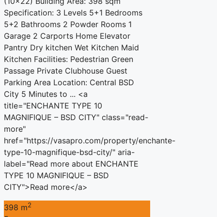
(10×22) Building Area: 398 sqm
Specification: 3 Levels 5+1 Bedrooms
5+2 Bathrooms 2 Powder Rooms 1
Garage 2 Carports Home Elevator
Pantry Dry kitchen Wet Kitchen Maid
Kitchen Facilities: Pedestrian Green
Passage Private Clubhouse Guest
Parking Area Location: Central BSD
City 5 Minutes to ... <a
title="ENCHANTE TYPE 10
MAGNIFIQUE – BSD CITY" class="read-
more"
href="https://vasapro.com/property/enchante-
type-10-magnifique-bsd-city/" aria-
label="Read more about ENCHANTE
TYPE 10 MAGNIFIQUE – BSD
CITY">Read more</a>
2
398 m