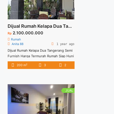
12-nava-park-bsd-city/" aria-label="Read
more about Layton 12 – Nava Park BSD
City">Read more</a>
Dijual Rumah Kelapa Dua Tangerang Semi Furnish Harga Termurah Rumah Siap Huni
2.100.000.000
Rp
Rumah
Anita 88
1 year ago
Dijual Rumah Kelapa Dua Tangerang Semi
Furnish Harga Termurah Rumah Siap Huni
Spesifikasi : Luas Tanah : 197 sqm Luas
2
200 m
3
2
Bangunan : 200 sqm Bedroom : 3+1
Bathroon : 2 Carport : 2 Listrik : 4400 W
Harga Jual : 1.9 M
JUAL