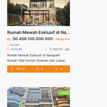
title="AERRA GRANDEUR TYPE 10 –
EONNA BSD CITY" class="read-more"
href="https://vasapro.com/property/aerra-
grandeur-type-10-eonna-bsd-city/" aria-
label="Read more about AERRA
GRANDEUR TYPE 10 – EONNA BSD
Rumah Mewah Esklusif di Navapark Rumah Villa 3 Lantai Hunian Nyaman dan Lokasi Strategis di BSD City
CITY">Read more</a>
50.408.100.000.000
Rp.
/ Harga Promo Lauching Disc 10 %
Rumah
Anita 88
9 months ago
Rumah Mewah Esklusif di Navapark
Rumah Villa Hunian Nyaman dan Lokasi
Strategis di BSD City Spesifikasi : Hunian
2
750 m
5
4
Rumah 3 Lantai LT : 744 sqm LB : 750 sqm
Ukuran Tanah : 19 x 39.5 Blok Unit : BV-5
KT : 5 Unit Garasi : 4 Mobil Carport : 2
Mobil Harga PL : 56.009.000.000 ... <a
title="Rumah Mewah Esklusif di Navapark
JUAL
Rumah Villa 3 Lantai Hunian Nyaman dan
Lokasi Strategis di BSD City" class="read-