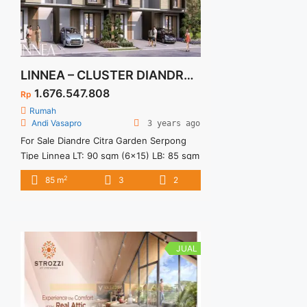
LINNEA – CLUSTER DIANDRE CITRA GARDEN SERPONG
1.676.547.808
Rp
Rumah
Andi Vasapro
3 years ago
For Sale Diandre Citra Garden Serpong
Tipe Linnea LT: 90 sqm (6×15) LB: 85 sqm
Spesifikasi: 2 Lantai 3 Bedrooms 2
2
85 m
3
2
Bathrooms 1 Powder Room 1 Carport
Fasilitas: Lake Park Family Club Lokasi: 4
Menit ke Stasiun Cisauk 10 Menit ke
Akses Tol menuju Jakarta 10 Menit ke
Atma Jaya & Prasetiya Mulya 10 Menit ...
JUAL
<a title="LINNEA – CLUSTER DIANDRE
CITRA GARDEN SERPONG" class="read-
more"
href="https://vasapro.com/property/linnea-