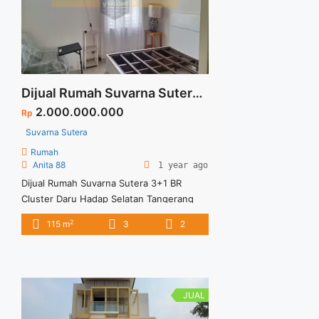
Dijual Rumah Suvarna Sutera 3+1 BR Cluster Daru Hadap Selatan Tangerang
2.000.000.000
Rp
Suvarna Sutera
Rumah
Anita 88
1 year ago
Dijual Rumah Suvarna Sutera 3+1 BR
Cluster Daru Hadap Selatan Tangerang
Spesifikasi : Luas Tanah : 160 sqm Luas
2
115 m
3
2
Bangunan : 115 sqm Bedroom : 3+1
Bathroom : 2+1 Carpot : 1 Daya Listrik :
2200 w Harga Jual : 2 M
JUAL