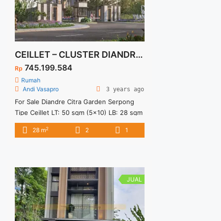
CEILLET – CLUSTER DIANDRE CITRA GARDEN SERPONG
745.199.584
Rp
Rumah
Andi Vasapro
3 years ago
For Sale Diandre Citra Garden Serpong
Tipe Ceillet LT: 50 sqm (5×10) LB: 28 sqm
Spesifikasi: 1 Lantai 2 Bedrooms 1
2
28 m
2
1
Bathrooms 1 Carport Fasilitas: Lake Park
Family Club Lokasi: 4 Menit ke Stasiun
Cisauk 10 Menit ke Akses Tol menuju
Jakarta 10 Menit ke Atma Jaya &
Prasetiya Mulya 10 Menit ke Pasar
JUAL
Modern ... <a title="CEILLET – CLUSTER
DIANDRE CITRA GARDEN SERPONG"
class="read-more"