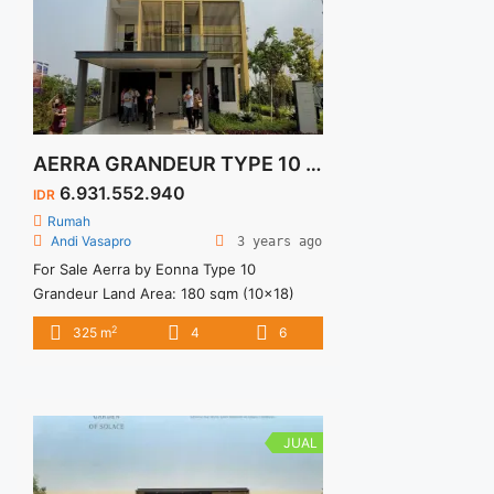
AERRA GRANDEUR TYPE 10 – EONNA BSD CITY
6.931.552.940
IDR
Rumah
Andi Vasapro
3 years ago
For Sale Aerra by Eonna Type 10
Grandeur Land Area: 180 sqm (10×18)
Building Area: 325 sqm Specification: 3
2
325 m
4
6
Levels 4+1 Bedrooms (4 with ensuite
bathrooms) 5+1 Bathrooms 1 Powder
Room 1 Multipurpose Room Inner
Courtyard Dry kitchen Wet Kitchen 2
Carports 1 Garage Facilities: AON
JUAL
Exclusive Private Clubhouse Spatial Park
Floral Vibes Jogging Track ... <a