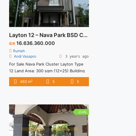
Layton 12 – Nava Park BSD City
16.636.360.000
IDR
Rumah
Andi Vasapro
3 years ago
For Sale Nava Park Cluster Layton Type
12 Land Area: 300 sqm (12×25) Building
Area: 463 sqm Specification: 3 Levels 5+1
2
463 m
5
5
Bedrooms 5+1 Bathrooms 2 Powder
Rooms 2 Garages 2 Carports Dry kitchen
Wet Kitchen Facilities: Jogging Track
Multiple Outdoor Area 10 Hectares of
Botanical Park Location: In the Center of
JUAL
BSD City 5 Minutes ... <a title="Layton 12
– Nava Park BSD City" class="read-more"
href="https://vasapro.com/property/layton-