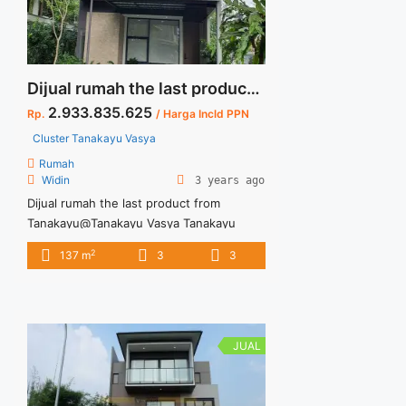
href="https://vasapro.com/property/ceillet-
cluster-diandre-citra-garden-serpong/"
aria-label="Read more about CEILLET –
CLUSTER DIANDRE CITRA GARDEN
SERPONG">Read more</a>
Dijual rumah the last product from Tanakayu Cluster Tanakayu Vasya
2.933.835.625
Rp.
/ Harga Incld PPN
Cluster Tanakayu Vasya
Rumah
Widin
3 years ago
Dijual rumah the last product from
Tanakayu@Tanakayu Vasya Tanakayu
Vasya lokasi strategis dan terkoneksi
2
137 m
3
3
langsung ke kawasan sport club di
kawasan Tanakayu. Tata ruang yang
nyaman dan semi furnish ditawarkan
untuk Cluster Tanakayu Vasya ini. Untuk
informasi lebih lanjut dan kunjungan
JUAL
show unit dapat menghubungi marketing
Cluster Tanakayu Vasya.