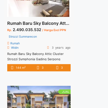
cluster-diandre-citra-garden-serpong/"
aria-label="Read more about LINNEA –
CLUSTER DIANDRE CITRA GARDEN
SERPONG">Read more</a>
Rumah Baru Sky Balcony Attic Cluster Strozzi Symphonia Gading Serpong
2.490.035.532
Rp.
/ Harga Excl PPN
Strozzi Summarecon
Rumah
Widin
3 years ago
Rumah Baru Sky Balcony Attic Cluster
Strozzi Symphonia Gading Serpong
Kawasan cluster Strozzi ini menekankan
2
144 m
3
3
pada konsep healthy living dan untuk
rumah ini sudah dihadirkan dengan
konsep smart home smart system. Untuk
sistem pembayaran ditawarkan dengan
berbagai cara baya Tanpa diragukan lagi
JUAL
bila ada meminat langsung dapat
menghubungi kami.