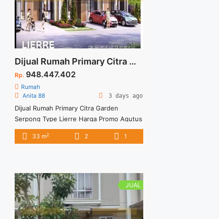
Dijual Rumah Primary Citra Garden Serpong Type Lierre Harga Promo Agutus dan Free PPN Hunian Nyaman
948.447.402
Rp.
Rumah
Anita 88
3 days ago
Dijual Rumah Primary Citra Garden
Serpong Type Lierre Harga Promo Agutus
dan Free PPN Hunian Nyaman Spesifikasi
2
33 m
2
1
: Luas Tanah : 33 m2 Luas Bangunan : 72
m2 Size : 6×12 Bedroom :2 Bathroom : 1
Garage : 1 Condition : Smart Home
System & Smart Door Lock ( Main Door)
Stock Terbatas Rumah Hunian ... <a
JUAL
title="Dijual Rumah Primary Citra Garden
Serpong Type Lierre Harga Promo Agutus
dan Free PPN Hunian Nyaman"