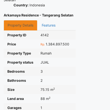
Country:
Indonesia
Arkamaya Residence - Tangerang Selatan
Property Details
Features
Property ID
4142
Price
1.384.897.500
Rp.
Property Type
Rumah
Property status
JUAL
Bedrooms
3
Bathrooms
2
2
Size
75.15 m
2
Land area
88 m
Garages
1