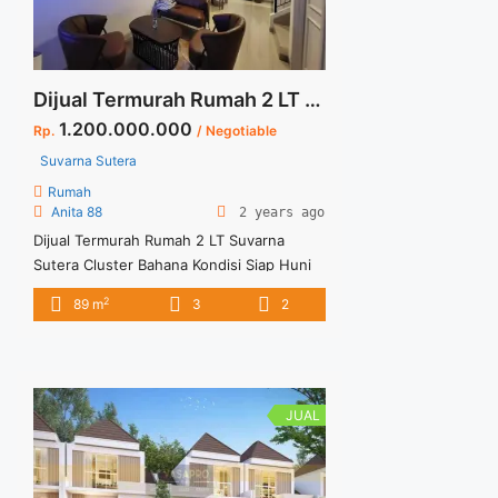
Dijual Termurah Rumah 2 LT Suvarna Sutera Cluster Bahana Kondisi Siap Huni Harga Nego Sampai Deal
1.200.000.000
Rp.
/ Negotiable
Suvarna Sutera
Rumah
Anita 88
2 years ago
Dijual Termurah Rumah 2 LT Suvarna
Sutera Cluster Bahana Kondisi Siap Huni
Harga Nego Sampai Deal Spesifikasi :
2
89 m
3
2
Rumah 2 Lantai Cluster Bahana Suvarna
Sutera Tangerang New City Spesifikasi :
Rumah 2 LT Cluster Bahana Suvarna
Sutera Tangerang Spesifikasi : Luas
Tanah 102 m2 Luas Bangunan 89 m2 K.
JUAL
Tidur 3 K. Mandi 2 ... <a title="Dijual
Termurah Rumah 2 LT Suvarna Sutera
Cluster Bahana Kondisi Siap Huni Harga