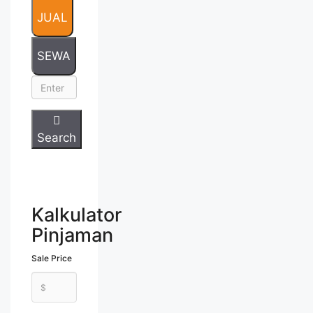
href="https://vasapro.com/property/heron-
JUAL
tipe-11x19-the-springs-gading-serpong/"
aria-label="Read more about Heron Tipe
11×19 – The Springs Gading
SEWA
Serpong">Read more</a>
Search
Kalkulator
Pinjaman
Sale Price