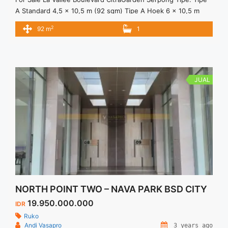
A Standard 4,5 x 10,5 m (92 sqm) Tipe A Hoek 6 x 10,5 m
(120 sqm) Tipe B Standard 4,5 x 16 m (124 sqm) Tipe B Hoek
2
92 m
1
6 x 16 m (161 sqm) Spesifikasi: 2 Lantai French Style Facade
Teras 0,5 meter (lantai 1 ... <a title="LA VALLEE BOULEVARD
– RUKO CITRA GARDEN SERPONG" class="read-more"
href="https://vasapro.com/property/la-vallee-boulevard-
ruko-citra-garden-serpong/" aria-label="Read more about LA
JUAL
VALLEE BOULEVARD – RUKO CITRA GARDEN
SERPONG">Read more</a>
NORTH POINT TWO – NAVA PARK BSD CITY
19.950.000.000
IDR
Ruko
Andi Vasapro
3 years ago