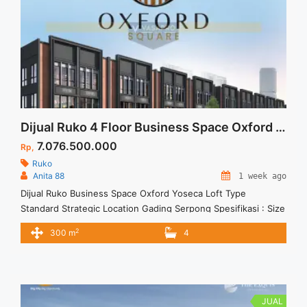
Dijual Ruko 4 Floor Business Space Oxford Yoseca Loft Type Standard Strategic Location Gading Serpong
7.076.500.000
Rp,
Ruko
Anita 88
1 week ago
Dijual Ruko Business Space Oxford Yoseca Loft Type
Standard Strategic Location Gading Serpong Spesifikasi : Size
LT : 85 M2 Size LB : 300 M2 Floor : 4 Lantai Type : Standard
2
300 m
4
BAST : 24 Bulan Produk Indent Harga Lauching dan masih ada
promo lainnya
JUAL