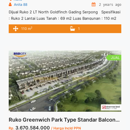
Anita 88
2 years ago
Dijual Ruko 2 LT North Goldfinch Gading Serpong Spesifikasi
: Ruko 2 Lantai Luas Tanah : 69 m2 Luas Bangunan : 110 m2
Kamar Mandi : 1 Listrik : 4400 watt
2
110 m
1
JUAL
Ruko Greenwich Park Type Standar Balcony 3 LT BSD City
3.670.584.000
Rp.
/ Harga Incld PPN