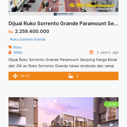
Dijual Ruko Sorrento Grande Paramount Serpong Harga Mulai dari 2M an
2.259.400.000
Rp.
Ruko Sorrento Grande
Ruko
Widin
3 years ago
Dijual Ruko Sorrento Grande Paramount Serpong Harga Mulai
dari 2M an Ruko Sorrento Grande lokasi strategis dan ramai
sangat potensial untuk mengembangkan usaha anda. Ruko
2
90 m
2
Sorrento Grande sangat potensial, karena kehadiran area
komersial sebelumnya yaitu Sorrento Square, Sorrento
Place, Sorrento Junction, dan Pisa Grande. Untuk informasi
lebih lanjut bisa menghubungi Marketing Ruko Sorrento
Grande Paramount Serpong.
JUAL