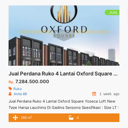
JUAL
Jual Perdana Ruko 4 Lantai Oxford Square Yoseca Loft New Type Harga Lauching Di Gading Serpong
7.284.500.000
Rp,
Ruko
Anita 88
1 week ago
Jual Perdana Ruko 4 Lantai Oxford Square Yoseca Loft New
Type Harga Lauching Di Gading Serpong Spesifikasi : Size LT :
85 M2 Size LB : 285 M2 Type : Hoek Floor : 4 Lantai BAST :
2
285 m
4
24 Bulan Produk Indent Stock Terbatas dan Lokasi Strategis di
Gading Serpong Paramount Land Masih banyak promo