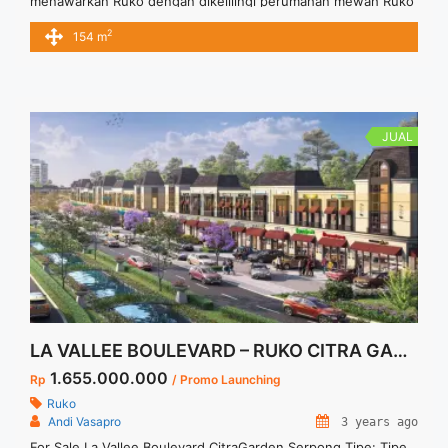
menawarkan Ruko dengan dikelilingi perumahan mewah Ruko
menghadap jalan dan tersedia parkir yang luas dan memadai
2
154 m
Dimensi 4,5 x 13
JUAL
LA VALLEE BOULEVARD – RUKO CITRA GARDEN SERPONG
1.655.000.000
Rp
/ Promo Launching
Ruko
Andi Vasapro
3 years ago
For Sale La Vallee Boulevard CitraGarden Serpong Tipe: Tipe