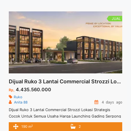
menarik ... <a title="Jual Perdana Ruko 4 Lantai Oxford Square
Yoseca Loft New Type Harga Lauching Di Gading Serpong"
class="read-more" href="https://vasapro.com/property/jual-
JUAL
perdana-ruko-4-lantai-oxford-square-yoseca-loft-new-type-
harga-lauching-di-gading-serpong/" aria-label="Read more
about Jual Perdana Ruko 4 Lantai Oxford Square Yoseca Loft
New Type Harga Lauching Di Gading Serpong">Read
more</a>
Dijual Ruko 3 Lantai Commercial Strozzi Lokasi Strategis Cocok Untuk Semua Usaha Harga Launching Gading Serpong
4.435.560.000
Rp,
Ruko
Anita 88
4 days ago
Dijual Ruko 3 Lantai Commercial Strozzi Lokasi Strategis
Cocok Untuk Semua Usaha Harga Launching Gading Serpong
Spesifikasi : Size LT : 80 M2 Size LB : 190 M2 Type : Corner 3
2
190 m
2