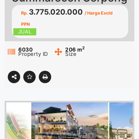
3.775.020.000
Rp.
/ Harga Excld
PPN
JUAL
2
6030
206
m
Property ID
Size