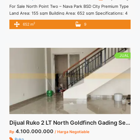
For Sale North Point Two – Nava Park BSD City Premium Type
Land Area: 155 sqm Building Area: 652 sqm Specifications: 4
Levels + 1 Basement 4 Meters Ceilings for Ground & First
2
652 m
9
Floor 3 Meters Ceilings for Second & Third Floor Pantry and
Toilet on Each Level Facilities: EV Charging Station Lift with
Individual ... <a title="NORTH POINT TWO – NAVA PARK BSD
CITY" class="read-more"
href="https://vasapro.com/property/north-point-two-nava-
JUAL
park-bsd-city/" aria-label="Read more about NORTH POINT
TWO – NAVA PARK BSD CITY">Read more</a>
Dijual Ruko 2 LT North Goldfinch Gading Serpong
4.100.000.000
Rp
/ Harga Negotiable
Ruko