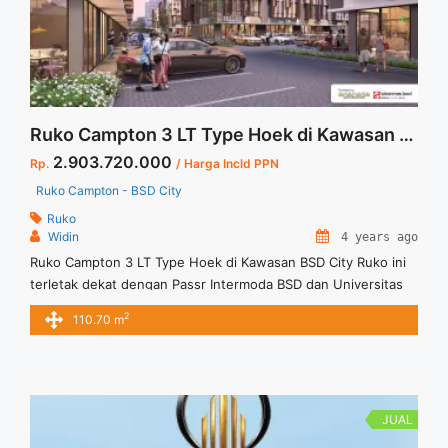
Ruko Campton 3 LT Type Hoek di Kawasan BSD City
2.903.720.000
Rp.
/ Harga Incld PPN
Ruko Campton - BSD City
Ruko
Widin
4 years ago
Ruko Campton 3 LT Type Hoek di Kawasan BSD City Ruko ini
terletak dekat dengan Passr Intermoda BSD dan Universitas
Atmajaya Ruko yang sangat strategis letaknya. Dimensi 4,5 x
2
110.70 m
8
JUAL