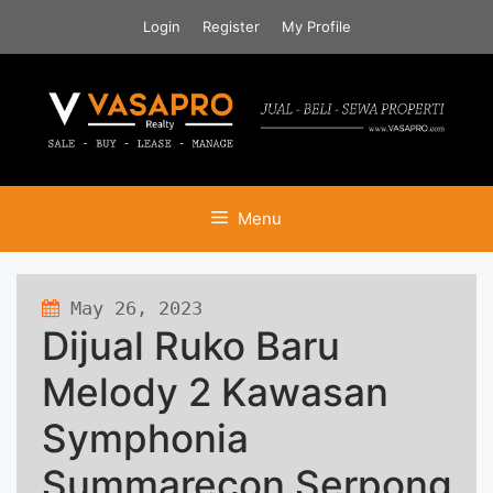
Skip
Login
Register
My Profile
to
content
Menu
May 26, 2023
490 views
Dijual Ruko Baru
Melody 2 Kawasan
Symphonia
Summarecon Serpong