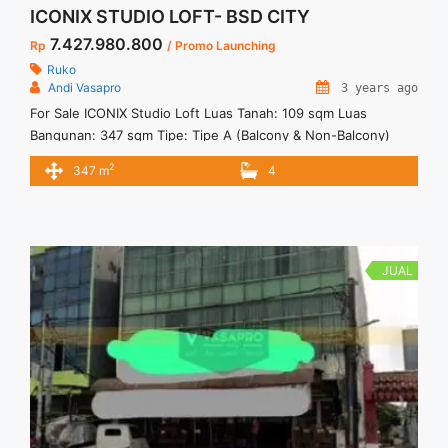
ICONIX STUDIO LOFT- BSD CITY
7.427.980.800
Rp
/ Promo Launching
Ruko
Andi Vasapro
3 years ago
For Sale ICONIX Studio Loft Luas Tanah: 109 sqm Luas
Bangunan: 347 sqm Tipe: Tipe A (Balcony & Non-Balcony)
Tipe B (Balcony & Non-Balcony) Spesifikasi: Hanya 26 Unit! 4
2
347 m
4
Lantai 4.55 Meter Ceilings untuk Ground Floor 3.85 Meter
Ceilings untuk Lantai 1,2, dan 3 +/- 3 Meter Taman Belakang
Area Semi Outdoor Toilet di setiap ... <a title="ICONIX STUDIO
LOFT- BSD CITY" class="read-more"
href="https://vasapro.com/property/iconix-studio-loft-bsd-
JUAL
city/" aria-label="Read more about ICONIX STUDIO LOFT- BSD
CITY">Read more</a>