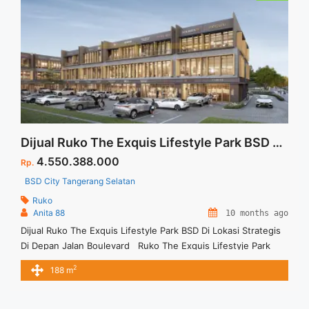
Dijual Ruko The Exquis Lifestyle Park BSD Di Lokasi Strategis Di Depan Jalan Boulevard
4.550.388.000
Rp.
BSD City Tangerang Selatan
Ruko
Anita 88
10 months ago
Dijual Ruko The Exquis Lifestyle Park BSD Di Lokasi Strategis
Di Depan Jalan Boulevard Ruko The Exquis Lifestyje Park
BSD hadir sebagai tempat idela untuk berbisnis dan gaya
2
188 m
hidup modern. Setiap Unit menghadap Jalan Boulevard Unit
terbatas