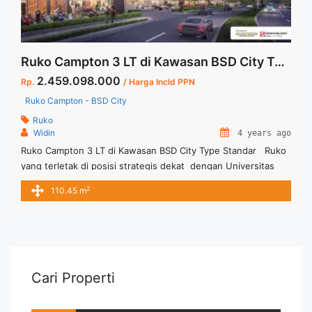
Ruko Campton 3 LT di Kawasan BSD City Type Standar
2.459.098.000
Rp.
/ Harga Incld PPN
Ruko Campton - BSD City
Ruko
Widin
4 years ago
Ruko Campton 3 LT di Kawasan BSD City Type Standar Ruko
yang terletak di posisi strategis dekat dengan Universitas
Atmajaya Dan Pasar Intermoda BSD Ruko ini terdiri dari 3
2
110.45 m
Lantai dengan berbagai ukuran Dimensi 4 x 9
Cari Properti