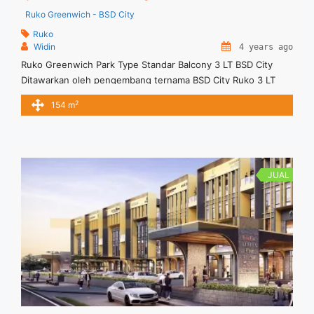
Ruko Greenwich - BSD City
Ruko
Widin
4 years ago
Ruko Greenwich Park Type Standar Balcony 3 LT BSD City
Ditawarkan oleh pengembang ternama BSD City Ruko 3 LT
dan terdapat Balcony Sekelilingnya adalah perumahan mewah
2
154 m
dan strategis lokasi Dimensi 4,5 x 13
JUAL