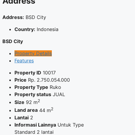
Address
Address:
BSD City
Country:
Indonesia
BSD City
Property Details
Features
Property ID
10017
Price
Rp.
2.750.054.000
Property Type
Ruko
Property status
JUAL
2
Size
92 m
2
Land area
44 m
Lantai
2
Informasi Lainnya
Untuk Type
Standard 2 lantai