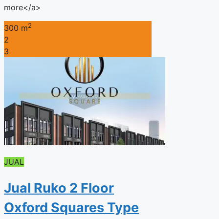
more</a>
2
300 m
2
3
JUAL
Jual Ruko 2 Floor
Oxford Squares Type