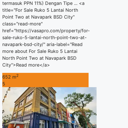
termasuk PPN 11%) Dengan Tipe ... <a
title="For Sale Ruko 5 Lantai North
Point Two at Navapark BSD City"
class="read-more"
href="https://vasapro.com/property/for-
sale-ruko-5-lantai-north-point-two-at-
navapark-bsd-city/" aria-label="Read
more about For Sale Ruko 5 Lantai
North Point Two at Navapark BSD
City">Read more</a>
2
652 m
5