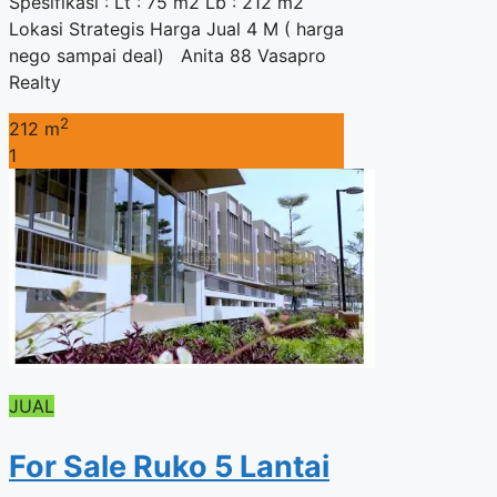
Spesifikasi : Lt : 75 m2 Lb : 212 m2
Lokasi Strategis Harga Jual 4 M ( harga
nego sampai deal) Anita 88 Vasapro
Realty
2
212 m
1
JUAL
For Sale Ruko 5 Lantai