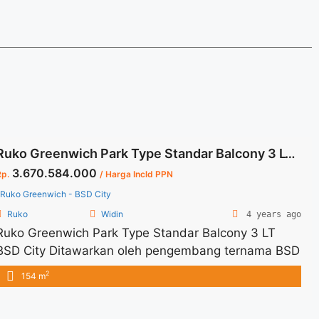
Ruko Greenwich Park Type Standar Balcony 3 LT BSD City
3.670.584.000
Rp.
/ Harga Incld PPN
Ruko Greenwich - BSD City
Ruko
Widin
4 years ago
Ruko Greenwich Park Type Standar Balcony 3 LT
BSD City Ditawarkan oleh pengembang ternama BSD
City Ruko 3 LT dan terdapat Balcony Sekelilingnya
2
154 m
adalah perumahan mewah dan strategis lokasi
Dimensi 4,5 x 13