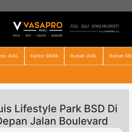
tor JUAL
Kantor SEWA
Rumah JUAL
Rumah SE
is Lifestyle Park BSD Di
 Depan Jalan Boulevard