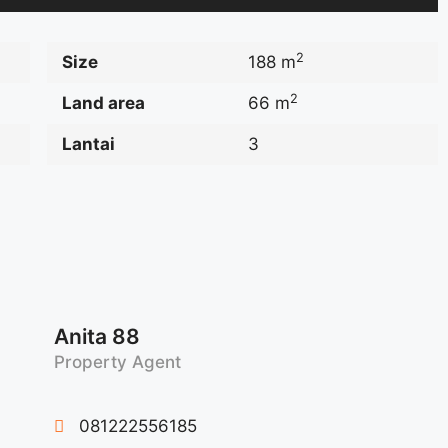
2
Size
188 m
2
Land area
66 m
Lantai
3
Anita 88
Property Agent
081222556185