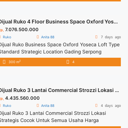
beberapa cluster dan kawasan tempat tinggal yang
sudah berkembang Untuk informasi lebih lanjut
dapat menghubungi Marketing Ruko Dalton
Dijual Ruko 4 Floor Business Space Oxford Yoseca Loft Type Standard Strategic Location Gading Serpong
Summarecon Serpong.
7.076.500.000
Rp,
Ruko
Anita 88
7 days ago
Dijual Ruko Business Space Oxford Yoseca Loft Type
Standard Strategic Location Gading Serpong
Spesifikasi : Size LT : 85 M2 Size LB : 300 M2 Floor :
2
300 m
4
4 Lantai Type : Standard BAST : 24 Bulan Produk
Indent Harga Lauching dan masih ada promo lainnya
Dijual Ruko 3 Lantai Commercial Strozzi Lokasi Strategis Cocok Untuk Semua Usaha Harga Launching Gading Serpong
4.435.560.000
Rp,
Ruko
Anita 88
4 days ago
Dijual Ruko 3 Lantai Commercial Strozzi Lokasi
Strategis Cocok Untuk Semua Usaha Harga
Launching Gading Serpong Spesifikasi : Size LT : 80