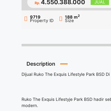
4.550.388.000
JUAL
Rp.
2
9719
188
m
Property ID
Size
Description
Dijual Ruko The Exquis Lifestyle Park BSD Di
Ruko The Exquis Lifestyje Park BSD hadir se
modern.