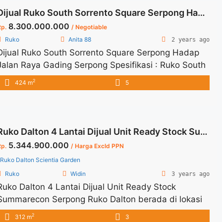
Dijual Ruko South Sorrento Square Serpong Hadap Jalan Raya Gading Serpong
8.300.000.000
Rp.
/ Negotiable
Ruko
Anita 88
2 years ago
Dijual Ruko South Sorrento Square Serpong Hadap
Jalan Raya Gading Serpong Spesifikasi : Ruko South
Sorento Square Serpong LT 156,3 M2 LB 424 M2 (3
2
424 m
5
Lantai di bangun Fulled) Listrik 21.000 Kamar Mandi
Lt 1 :2 KM, Lt 2 : 1 KM dan Lt3: 2 KM AC 12 unit
Harga 8.3 M (Nego Tipis) ... <a title="Dijual Ruko
South Sorrento Square Serpong Hadap Jalan Raya
Ruko Dalton 4 Lantai Dijual Unit Ready Stock Summarecon Serpong
Gading Serpong" class="read-more"
5.344.900.000
Rp.
/ Harga Excld PPN
href="https://vasapro.com/property/dijual-ruko-
Ruko Dalton Scientia Garden
south-sorrento-square-serpong-hadap-jalan-raya-
Ruko
Widin
3 years ago
gading-serpong/" aria-label="Read more about
Ruko Dalton 4 Lantai Dijual Unit Ready Stock
Dijual Ruko South Sorrento Square Serpong Hadap
Summarecon Serpong Ruko Dalton berada di lokasi
Jalan Raya Gading Serpong">Read more</a>
strategis Kawasan Scientia Garden dan diapit oleh
2
312 m
3