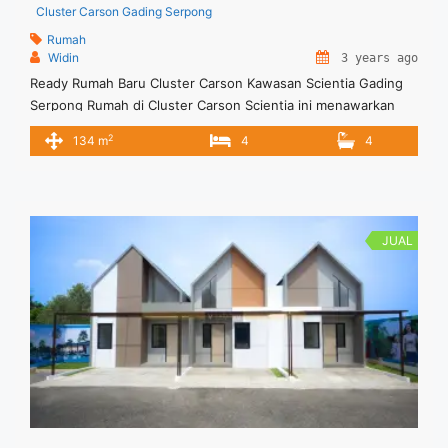
Cluster Carson Gading Serpong
Rumah
Widin
3 years ago
Ready Rumah Baru Cluster Carson Kawasan Scientia Gading
Serpong Rumah di Cluster Carson Scientia ini menawarkan
konsep adanya working spcae area, dimana rumah impian
2
134 m
4
4
anda untuk menikmati pekerjaan dan hobi dalam satu waktu
dan satu area yaitu di rumah impian keluarga anda
JUAL