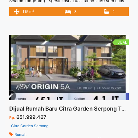
Selatan Tangerang Spesifikasi : Luas Tanah : 160 sqm Luas
Bangunan : 115 sqm Bedroom : 3+1 Bathroom : 2+1 Carpot : 1
2
115 m
3
2
Daya Listrik : 2200 w Harga Jual : 2 M
JUAL
Dijual Rumah Baru Citra Garden Serpong Type New Origin 5A Harga Promo Free PPN Limited Stock
651.999.467
Rp.
Citra Garden Serpong
Rumah