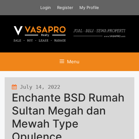
Skip
Login
Register
My Profile
to
content
Menu
July 14, 2022
808 views
Enchante BSD Rumah
Sultan Megah dan
Mewah Type
Opulence