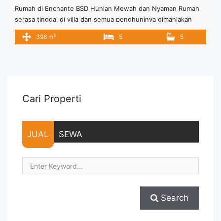
Rumah di Enchante BSD Hunian Mewah dan Nyaman Rumah
serasa tinggal di villa dan semua penghuninya dimanjakan
Nyaman dan dilengkapi semua fasilitas yang sangat memadai
2
398 m
5
5
Ditawarkan dengan berbagai type: Luas Tanah : 220 m2
Luang Bangunan : 398 m2
Cari Properti
JUAL
SEWA
Search