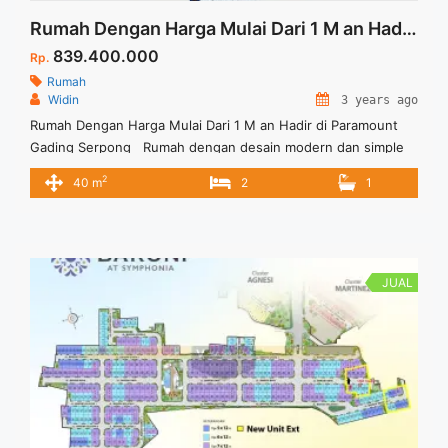
Rumah Dengan Harga Mulai Dari 1 M an Hadir di Paramount Gading Serpong
839.400.000
Rp.
Rumah
Widin
3 years ago
Rumah Dengan Harga Mulai Dari 1 M an Hadir di Paramount
Gading Serpong Rumah dengan desain modern dan simple
untuk kaum milenial, Paramount mempersembahkan rumah
2
40 m
2
1
dengan type 4×8 standard di Fresco @Virginia Village Gading
Serpong. Kawasan sudah ramai dan lengkap dengan berbagai
fasilitas umum disekelilingnya, jadi tidak usah ragu lagi.Karena
unit Terbatas.Dan masih banyak ... <a title="Rumah Dengan
Harga Mulai Dari 1 M an Hadir di Paramount Gading Serpong"
JUAL
class="read-more"
href="https://vasapro.com/property/rumah-dengan-harga-
830-jt-an-hadir-di-paramount-gading-serpong/" aria-
label="Read more about Rumah Dengan Harga Mulai Dari 1 M
an Hadir di Paramount Gading Serpong">Read more</a>