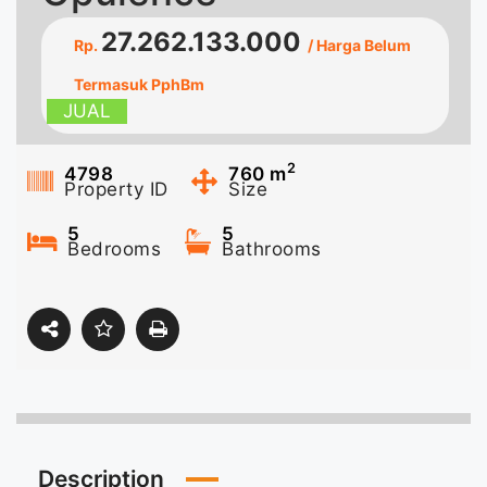
27.262.133.000
Rp.
/ Harga Belum
Termasuk PphBm
JUAL
2
4798
760
m
Property ID
Size
5
5
Bedrooms
Bathrooms
Description