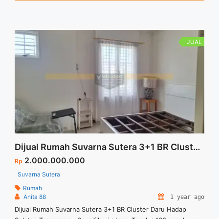
Dekat sekolah IPEKA BSD Dekat ICE BSD CITY Dekat AEON
Mall ... <a title="The Last Cluster From Tanakayu Vasya 7 x 12
Full Furnished at BSD City" class="read-more"
href="https://vasapro.com/property/the-last-cluster-from-
JUAL
tanakayu-vasya-7-x-12-full-furnished-at-bsd-city/" aria-
label="Read more about The Last Cluster From Tanakayu
Vasya 7 x 12 Full Furnished at BSD City">Read more</a>
Dijual Rumah Suvarna Sutera 3+1 BR Cluster Daru Hadap Selatan Tangerang
2.000.000.000
Rp
Suvarna Sutera
Rumah
Anita 88
1 year ago
Dijual Rumah Suvarna Sutera 3+1 BR Cluster Daru Hadap