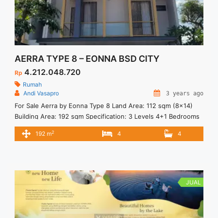
AERRA TYPE 8 – EONNA BSD CITY
4.212.048.720
Rp
Rumah
Andi Vasapro
3 years ago
For Sale Aerra by Eonna Type 8 Land Area: 112 sqm (8×14)
Building Area: 192 sqm Specification: 3 Levels 4+1 Bedrooms
4+1 Bathrooms 1 Multipurpose Room 2 Carports Dry kitchen
2
192 m
4
4
Wet Kitchen Facilities: AON Exclusive Private Clubhouse
Spatial Park Floral Vibes Jogging Track Flower Scenery
Location: In West BSD City 5 Minutes to the upcoming ... <a
title="AERRA TYPE 8 – EONNA BSD CITY" class="read-more"
href="https://vasapro.com/property/aerra-type-8-eonna-
JUAL
bsd-city/" aria-label="Read more about AERRA TYPE 8 –
EONNA BSD CITY">Read more</a>