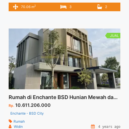
Tangerang Selatan dan Mengutamakan kenyamanan hidup
2
70.06 m
3
2
dengan menghadirkan suasana alam hanya selangkah dari
rumah anda dan keluarga. Smart Home dan Home Sweet
Home kami tawarkan di hunian baru Arkamaya Residence.
Tersedia Unit Lain untuk Dijual
JUAL
Rumah di Enchante BSD Hunian Mewah dan Nyaman Type Magnifique
10.611.206.000
Rp.
Enchante - BSD City
Rumah
Widin
4 years ago