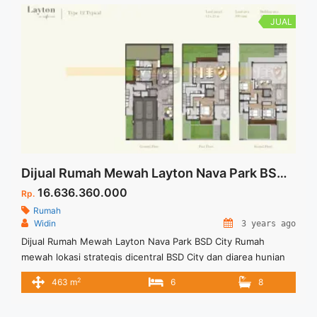
JUAL
Dijual Rumah Mewah Layton Nava Park BSD City
16.636.360.000
Rp.
Rumah
Widin
3 years ago
Dijual Rumah Mewah Layton Nava Park BSD City Rumah
mewah lokasi strategis dicentral BSD City dan diarea hunian
tersebut adanya botanical park seluas 10 hektar dan country
2
463 m
6
8
club yang sangat lengkap dan beragam. Selain hunian
nyaman, untuk tujuan investasi Nava Park ini sangat