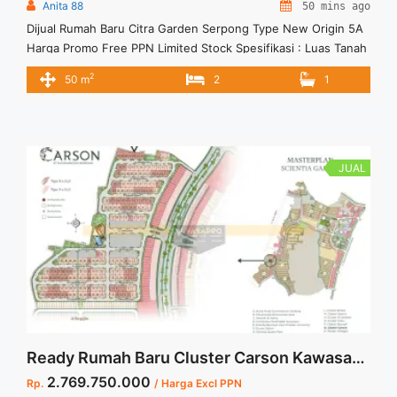
Anita 88
50 mins ago
Dijual Rumah Baru Citra Garden Serpong Type New Origin 5A
Harga Promo Free PPN Limited Stock Spesifikasi : Luas Tanah
: 50 m2 Luas Bangunan : 28 m2 Size : 5 x 10 Bedroom :2
2
50 m
2
1
Bathroom :1 Garage : 1 Unit Terbatas, Segera Kunjungi Show
Unit Sekarang Juga
JUAL
Ready Rumah Baru Cluster Carson Kawasan Scientia Gading Serpong
2.769.750.000
Rp.
/ Harga Excl PPN