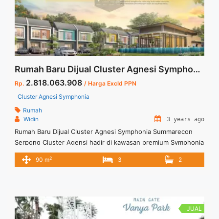
Rumah Baru Dijual Cluster Agnesi Symphonia Summarecon Serpong
2.818.063.908
Rp.
/ Harga Excld PPN
Cluster Agnesi Symphonia
Rumah
Widin
3 years ago
Rumah Baru Dijual Cluster Agnesi Symphonia Summarecon
Serpong Cluster Agensi hadir di kawasan premium Symphonia
dengan keindahan danau dan adanya fasilitas ruang terbuka
2
90 m
3
2
hijau yang nyaman untuk semua penghuninya. Untuk
informasi lebih lanjut dapat menghubungi Marketing Cluster
Agnesi.
JUAL