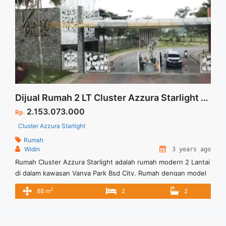
Dijual Rumah 2 LT Cluster Azzura Starlight BSD City
2.153.073.000
Rp.
Cluster Azzura Starlight
Rumah
Widin
3 years ago
Rumah Cluster Azzura Starlight adalah rumah modern 2 Lantai
di dalam kawasan Vanya Park Bsd City. Rumah dengan model
kekinian yang mengusung konsep “New Normal Lifestyle”
2
88 m
2
2
dengan dikelilingi taman hijau serta danau seluas 7 Ha. Untuk
informasi lebih lanjut dapat menghubungi Marketing Cluster
Azzura Starlight @ Bsd City.