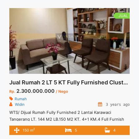
menguntungkan dan profit besar. Tipe ukuran rumah yang
ditawarkan beragam , yaitu ... <a title="Dijual Rumah Mewah
Layton Nava Park BSD City" class="read-more"
JUAL
href="https://vasapro.com/property/dijual-rumah-mewah-
layton-nava-park-bsd-city/" aria-label="Read more about
Dijual Rumah Mewah Layton Nava Park BSD City">Read
more</a>
Jual Rumah 2 LT 5 KT Fully Furnished Cluster Barcelona Karawaci Tangerang Harga Nego
2.300.000.000
Rp.
/ Nego
Rumah
Widin
3 years ago
WTS/ Dijual Rumah Fully Furnished 2 Lantai Karawaci
Tangerang LT. 144 M2 LB.150 M2 KT. 4+1 KM.4 Full Furnish
SHM Rumah kondisi rapi dan siap huni Jual Murah 2,3 M
2
150 m
5
4
(NEGO)