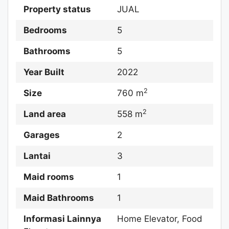
Property status
JUAL
Bedrooms
5
Bathrooms
5
Year Built
2022
2
Size
760 m
2
Land area
558 m
Garages
2
Lantai
3
Maid rooms
1
Maid Bathrooms
1
Informasi Lainnya
Home Elevator, Food