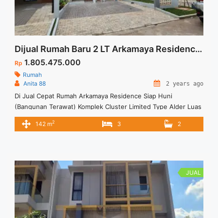
Dijual Rumah Baru 2 LT Arkamaya Residence Hunian Ideal Tangerang Selatan
1.805.475.000
Rp
Rumah
Anita 88
2 years ago
Di Jual Cepat Rumah Arkamaya Residence Siap Huni
(Bangunan Terawat) Komplek Cluster Limited Type Alder Luas
Tanah : 100 m2 Luas Bangunan : 142 m2 Bedroom : 3
2
142 m
3
2
Bathroom : 2 Fasilitas Sekitar Hunian: 1 Menit ke SD Negeri
Pondok Cabe Udik 01 3 Menit ke SMP SMA Cita Mulia 4 Menit
ke SMP Negeri ... <a title="Dijual Rumah Baru 2 LT Arkamaya
Residence Hunian Ideal Tangerang Selatan" class="read-
more" href="https://vasapro.com/property/dijual-rumah-baru-
JUAL
2-lt-arkamaya-residence-hunian-ideal-tangerang-selatan/"
aria-label="Read more about Dijual Rumah Baru 2 LT Arkamaya
Residence Hunian Ideal Tangerang Selatan">Read more</a>