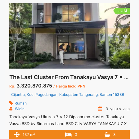
JUAL
The Last Cluster From Tanakayu Vasya 7 x 12 Full Furnished at BSD City
3.320.870.875
Rp.
/ Harga Incld PPN
Cijantra, Kec. Pagedangan, Kabupaten Tangerang, Banten 15336
Rumah
Widin
3 years ago
Tanakayu Vasya Ukuran 7 x 12 Dipasarkan cluster Tanakayu
Vasya BSD by Sinarmas Land BSD City VASYA TANAKAYU 7 X
12 BSD Indent 24 bln Lokasi : West BSD City Di jalan raya
2
137 m
3
3
utama ROW 50 (tepi jalan langsung) Dekat Q BIG BSD CITY