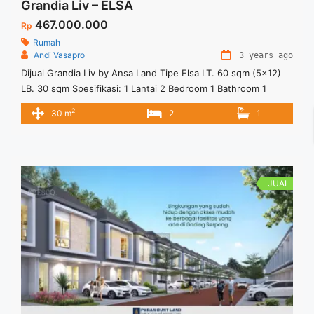
Grandia Liv – ELSA
467.000.000
Rp
Rumah
Andi Vasapro
3 years ago
Dijual Grandia Liv by Ansa Land Tipe Elsa LT. 60 sqm (5×12)
LB. 30 sqm Spesifikasi: 1 Lantai 2 Bedroom 1 Bathroom 1
Carport Fasilitas: Clubhouse & Swimming Pool Sports Area
2
30 m
2
1
Commercial Area Lokasi: 5 Menit ke Stasiun Parung Panjang
20 Menit ke BSD City Future Exit Tol Serbaraja
JUAL