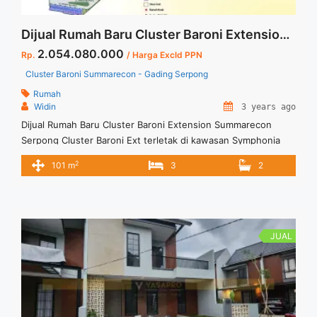
Dijual Rumah Baru Cluster Baroni Extension Summarecon Serpong
2.054.080.000
Rp.
/ Harga Excld PPN
Cluster Baroni Summarecon - Gading Serpong
Rumah
Widin
3 years ago
Dijual Rumah Baru Cluster Baroni Extension Summarecon
Serpong Cluster Baroni Ext terletak di kawasan Symphonia
Gading Serpong. Rumah dengan tata ruang yang yang
2
101 m
3
2
maksimal sehingga ideal untuk para penghuninya dan
memberikan fungsi ruang flexible untuk mendukung aktivitas
penghuninya.
JUAL