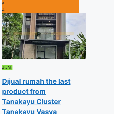
5
4
JUAL
Dijual rumah the last
product from
Tanakayu Cluster
Tanakayu Vasya