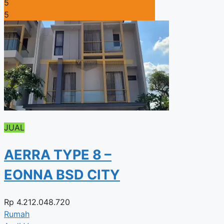
5
5
JUAL
AERRA TYPE 8 –
EONNA BSD CITY
Rp
4.212.048.720
Rumah