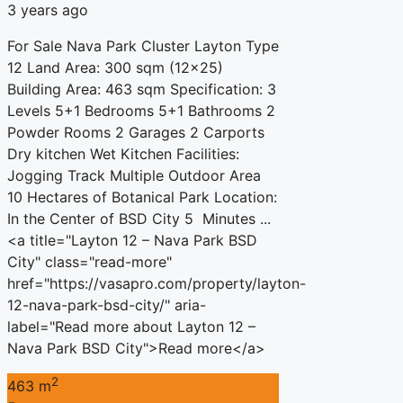
3 years ago
For Sale Nava Park Cluster Layton Type
12 Land Area: 300 sqm (12×25)
Building Area: 463 sqm Specification: 3
Levels 5+1 Bedrooms 5+1 Bathrooms 2
Powder Rooms 2 Garages 2 Carports
Dry kitchen Wet Kitchen Facilities:
Jogging Track Multiple Outdoor Area
10 Hectares of Botanical Park Location:
In the Center of BSD City 5 Minutes ...
<a title="Layton 12 – Nava Park BSD
City" class="read-more"
href="https://vasapro.com/property/layton-
12-nava-park-bsd-city/" aria-
label="Read more about Layton 12 –
Nava Park BSD City">Read more</a>
2
463 m