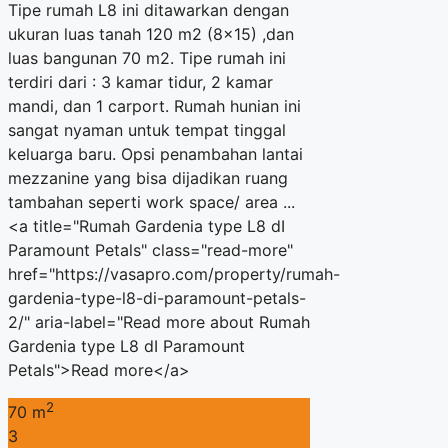
Tipe rumah L8 ini ditawarkan dengan
ukuran luas tanah 120 m2 (8×15) ,dan
luas bangunan 70 m2. Tipe rumah ini
terdiri dari : 3 kamar tidur, 2 kamar
mandi, dan 1 carport. Rumah hunian ini
sangat nyaman untuk tempat tinggal
keluarga baru. Opsi penambahan lantai
mezzanine yang bisa dijadikan ruang
tambahan seperti work space/ area ...
<a title="Rumah Gardenia type L8 dI
Paramount Petals" class="read-more"
href="https://vasapro.com/property/rumah-
gardenia-type-l8-di-paramount-petals-
2/" aria-label="Read more about Rumah
Gardenia type L8 dI Paramount
Petals">Read more</a>
2
70 m
3