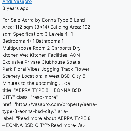
Andi Vasapro
3 years ago
For Sale Aerra by Eonna Type 8 Land
Area: 112 sqm (8×14) Building Area: 192
sqm Specification: 3 Levels 4+1
Bedrooms 4+1 Bathrooms 1
Multipurpose Room 2 Carports Dry
kitchen Wet Kitchen Facilities: AON
Exclusive Private Clubhouse Spatial
Park Floral Vibes Jogging Track Flower
Scenery Location: In West BSD City 5
Minutes to the upcoming ... <a
title="AERRA TYPE 8 – EONNA BSD
CITY" class="read-more"
href="https://vasapro.com/property/aerra-
type-8-eonna-bsd-city/" aria-
label="Read more about AERRA TYPE 8
– EONNA BSD CITY">Read more</a>