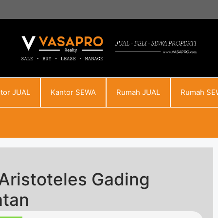
tor JUAL
Kantor SEWA
Rumah JUAL
Rumah SE
Aristoteles Gading
atan