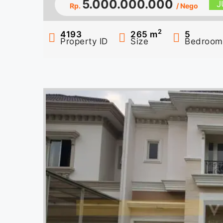
5.000.000.000
J
Rp.
/ Nego
2
4193
265
m
5
Property ID
Size
Bedroom