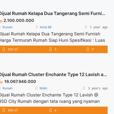
Dijual Rumah Kelapa Dua Tangerang Semi Furnish Harga Termurah Rumah Siap Huni
2.100.000.000
Rp
Rumah
Anita 88
1 year ago
Dijual Rumah Kelapa Dua Tangerang Semi Furnish
Harga Termurah Rumah Siap Huni Spesifikasi : Luas
Tanah : 197 sqm Luas Bangunan : 200 sqm Bedroom
2
200 m
3
2
: 3+1 Bathroon : 2 Carport : 2 Listrik : 4400 W Harga
Jual : 1.9 M
Dijual Rumah Cluster Enchante Type 12 Lavish at BSD City
16.067.946.000
Rp.
Rumah
Widin
3 years ago
Dijual Rumah Cluster Enchante Type 12 Lavish @
BSD City Rumah dengan tata ruang yang nyaman
dan sirkulasi udara dan pencahayaan maksimal
2
480 m
4