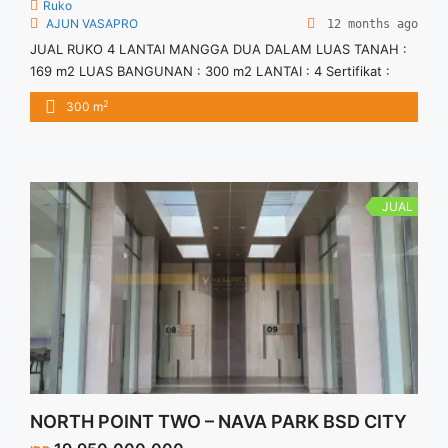
Ruko
AJUN VASAPRO
12 months ago
JUAL RUKO 4 LANTAI MANGGA DUA DALAM LUAS TANAH :
169 m2 LUAS BANGUNAN : 300 m2 LANTAI : 4 Sertifikat :
SHM SPACE PARKIR COCOK UNTUK GUDANG, ONLINE,
2
300 m
EXPEDISI, KANTOR, IMPORTIR DLL LOKASI STRATEGIS. INFO
SHOWING AJUN – VASAPRO
JUAL
NORTH POINT TWO – NAVA PARK BSD CITY