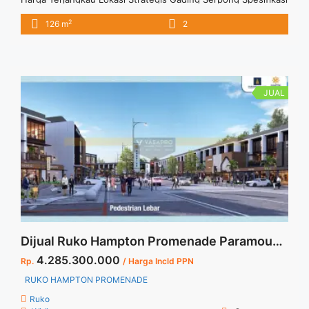
: Size LT : 63 M2 Size LB : 126 M2 Type : Standart Floor : 2
2
126 m
2
Lantai BAST : 24 Bulan Produk Indent Harga Terjangkau unit
terbatas
JUAL
Dijual Ruko Hampton Promenade Paramount Serpong
4.285.300.000
Rp.
/ Harga Incld PPN
RUKO HAMPTON PROMENADE
Ruko