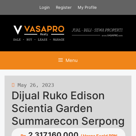
Skip
Login
Register
My Profile
to
content
Menu
May 26, 2023
474 views
Dijual Ruko Edison
Scientia Garden
Summarecon Serpong
2.317.160.000
Rp.
/ Harga Excld PPN