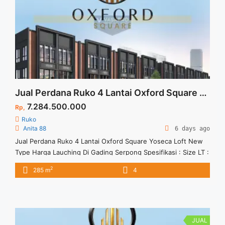
Jual Perdana Ruko 4 Lantai Oxford Square Yoseca Loft New Type Harga Lauching Di Gading Serpong
7.284.500.000
Rp,
Ruko
Anita 88
6 days ago
Jual Perdana Ruko 4 Lantai Oxford Square Yoseca Loft New
Type Harga Lauching Di Gading Serpong Spesifikasi : Size LT :
85 M2 Size LB : 285 M2 Type : Hoek Floor : 4 Lantai BAST :
2
285 m
4
24 Bulan Produk Indent Stock Terbatas dan Lokasi Strategis di
Gading Serpong Paramount Land Masih banyak promo
menarik ... <a title="Jual Perdana Ruko 4 Lantai Oxford Square
Yoseca Loft New Type Harga Lauching Di Gading Serpong"
class="read-more" href="https://vasapro.com/property/jual-
JUAL