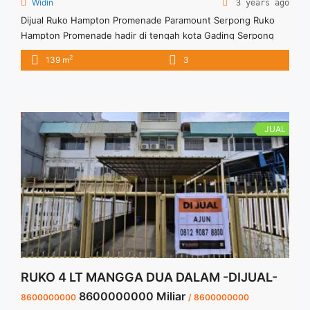
Widin
3 years ago
Dijual Ruko Hampton Promenade Paramount Serpong Ruko
Hampton Promenade hadir di tengah kota Gading Serpong
dimana lokasi strategis dan area komersial ini menawarkan
2
139 m
3
multi experience dengan tipe bisnis berupa F&B, Hobby,
Sport, Fashion, dan Entertainment, menjadikan Hampton
Promenade @ Manhattan District sebagai kawasan komersial
yang ramai dan menguntungkan untuk Anda yang membuka
usaha di lokasi ... <a title="Dijual Ruko Hampton Promenade
JUAL
Paramount Serpong" class="read-more"
href="https://vasapro.com/property/dijual-ruko-hampton-
promenade-paramount-serpong/" aria-label="Read more
about Dijual Ruko Hampton Promenade Paramount
Serpong">Read more</a>
RUKO 4 LT MANGGA DUA DALAM -DIJUAL-
8600000000 Miliar
8600000000
/ 8600000000