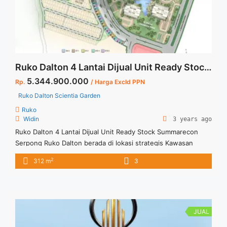
Ruko Dalton 4 Lantai Dijual Unit Ready Stock Summarecon Serpong
5.344.900.000
Rp.
/ Harga Excld PPN
Ruko Dalton Scientia Garden
Ruko
Widin
3 years ago
Ruko Dalton 4 Lantai Dijual Unit Ready Stock Summarecon
Serpong Ruko Dalton berada di lokasi strategis Kawasan
Scientia Garden dan diapit oleh beberapa cluster dan
2
312 m
3
kawasan tempat tinggal yang sudah berkembang Untuk
informasi lebih lanjut dapat menghubungi Marketing Ruko
Dalton Summarecon Serpong.
JUAL