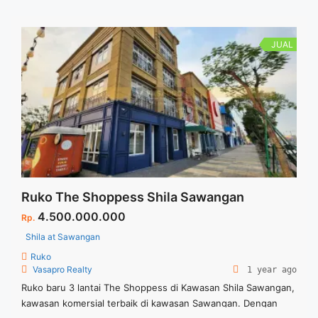
RAYA" class="read-more"
href="https://vasapro.com/property/dijual-ruko-hoek-
pekapuran-raya/" aria-label="Read more about – DIJUAL –
JUAL
RUKO HOEK PEKAPURAN RAYA">Read more</a>
Ruko The Shoppess Shila Sawangan
4.500.000.000
Rp.
Shila at Sawangan
Ruko
Vasapro Realty
1 year ago
Ruko baru 3 lantai The Shoppess di Kawasan Shila Sawangan,
kawasan komersial terbaik di kawasan Sawangan. Dengan