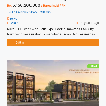
5.150.206.000
Rp.
/ Harga Incld PPN
Ruko Greenwich Park- BSD City
Ruko
Widin
4 years ago
Ruko 3 LT Greenwich Park Type Hoek di Kawasan BSD City
Ruko yang keseluruhanya menghadap jalan Dan perumahan
mewah disekelilingnya Dimensi 6 x 13
2
205 m
JUAL