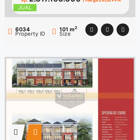
JUAL
2
6034
101
m
Property ID
Size