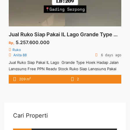
Jual Ruko Siap Pakai IL Lago Grande Type Hoek Hadap Jalan Langsung Free PPN Ready Stock Ruko Siap Langsung Pakai Gading Serpong
5.257.600.000
Rp,
Ruko
Anita 88
6 days ago
Jual Ruko Siap Pakai IL Lago Grande Type Hoek Hadap Jalan
Langsung Free PPN Ready Stock Ruko Siap Langsung Pakai
Gading Serpong Spesifikasi : Size LT : 97.5 M2 Size LB : 209
2
209 m
2
M2 Type : Hoek Free PPN Produk Ruko Ready dan bisa
langsung dipakai Siapa cepat, dia dapat
Cari Properti