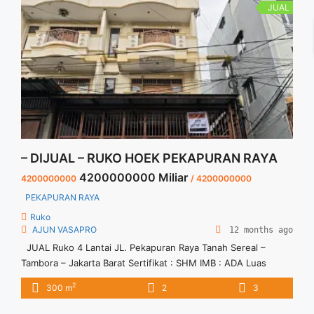
JUAL
– DIJUAL – RUKO HOEK PEKAPURAN RAYA
4200000000 Miliar
4200000000
/ 4200000000
PEKAPURAN RAYA
Ruko
AJUN VASAPRO
12 months ago
JUAL Ruko 4 Lantai JL. Pekapuran Raya Tanah Sereal –
Tambora – Jakarta Barat Sertifikat : SHM IMB : ADA Luas
Tanah : 5.5 x 18 x 3,5 Tanah : 99 m2 Bangunan : 300 m2
2
300 m
2
3
Denah : ADA Hadap : Barat PLN : 7.700 AIR : PAM KM : 3
KANTOR : 2 ... <a title="– DIJUAL – RUKO HOEK PEKAPURAN