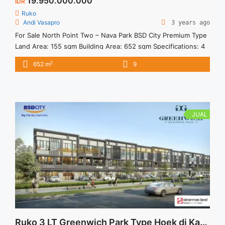
19.950.000.000
IDR
Ruko
Andi Vasapro
3 years ago
For Sale North Point Two – Nava Park BSD City Premium Type
Land Area: 155 sqm Building Area: 652 sqm Specifications: 4
Levels + 1 Basement 4 Meters Ceilings for Ground & First
2
652 m
9
Floor 3 Meters Ceilings for Second & Third Floor Pantry and
Toilet on Each Level Facilities: EV Charging Station Lift with
Individual ... <a title="NORTH POINT TWO – NAVA PARK BSD
CITY" class="read-more"
href="https://vasapro.com/property/north-point-two-nava-
JUAL
park-bsd-city/" aria-label="Read more about NORTH POINT
TWO – NAVA PARK BSD CITY">Read more</a>
Ruko 3 LT Greenwich Park Type Hoek di Kawasan BSD City