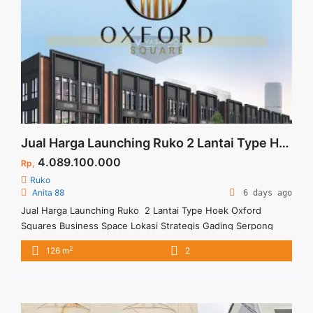
perdana-ruko-4-lantai-oxford-square-yoseca-loft-new-type-
harga-lauching-di-gading-serpong/" aria-label="Read more
about Jual Perdana Ruko 4 Lantai Oxford Square Yoseca Loft
New Type Harga Lauching Di Gading Serpong">Read
more</a>
Jual Harga Launching Ruko 2 Lantai Type Hoek Reguler Oxford Squares Business Space Lokasi Strategis Harga Terjangkau Gading Serpong
4.089.100.000
Rp,
Ruko
Anita 88
6 days ago
Jual Harga Launching Ruko 2 Lantai Type Hoek Oxford
Squares Business Space Lokasi Strategis Gading Serpong
Harga Murah Spesifikasi : Size LT : 63 M2 Size LB : 126 M2
2
126 m
2
Floor : 2 Lantai Type : Hoek BAST : 24 Bulan Produk Indent
Stock Unit Terbatas dan Ambil Promo Harga Launchingnya