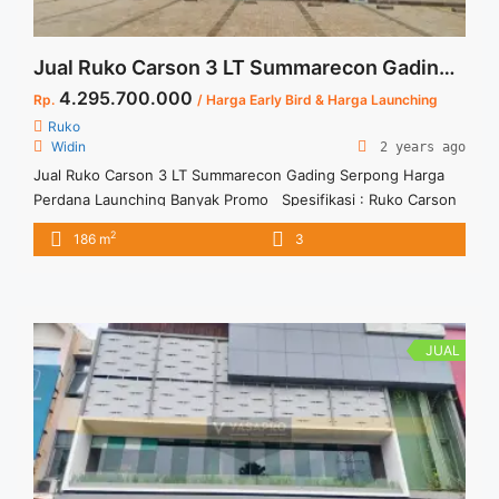
Jual Ruko Carson 3 LT Summarecon Gading Serpong Harga Perdana Launching Banyak Promo
4.295.700.000
Rp.
/ Harga Early Bird & Harga Launching
Ruko
Widin
2 years ago
Jual Ruko Carson 3 LT Summarecon Gading Serpong Harga
Perdana Launching Banyak Promo Spesifikasi : Ruko Carson
3 LT Luas Tanah : 80 sqm (5 x 16) Luas Bangunan : 186 sqm
2
186 m
3
Kamar Mandi : 3 Free IPL : 24 Bln Serah Terima Unit : 24 Bln
Segera kunjungi show unit dan Lebih jelasnya ... <a title="Jual
Ruko Carson 3 LT Summarecon Gading Serpong Harga
Perdana Launching Banyak Promo" class="read-more"
href="https://vasapro.com/property/jual-ruko-carson-3-lt-
JUAL
summarecon-gading-serpong-harga-perdana-launching-
banyak-promo-2/" aria-label="Read more about Jual Ruko
Carson 3 LT Summarecon Gading Serpong Harga Perdana
Launching Banyak Promo">Read more</a>