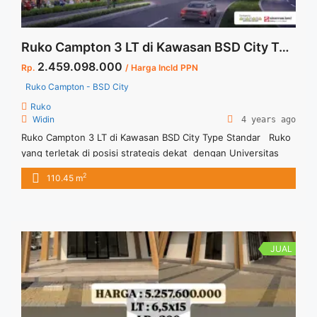
Ruko Campton 3 LT di Kawasan BSD City Type Standar
2.459.098.000
Rp.
/ Harga Incld PPN
Ruko Campton - BSD City
Ruko
Widin
4 years ago
Ruko Campton 3 LT di Kawasan BSD City Type Standar Ruko
yang terletak di posisi strategis dekat dengan Universitas
Atmajaya Dan Pasar Intermoda BSD Ruko ini terdiri dari 3
2
110.45 m
Lantai dengan berbagai ukuran Dimensi 4 x 9
JUAL